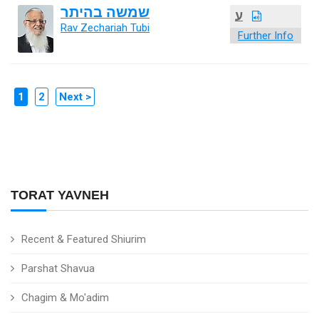
שמשה בהיתר
ע
Rav Zechariah Tubi
Further Info
1
2
Next >
TORAT YAVNEH
Recent & Featured Shiurim
Parshat Shavua
Chagim & Mo'adim