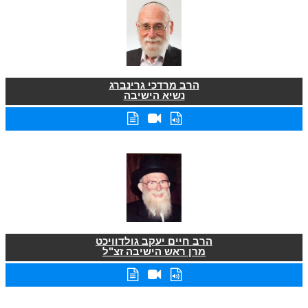
הרב מרדכי גרינברג
נשיא הישיבה
הרב חיים יעקב גולדוויכט
מרן ראש הישיבה זצ"ל