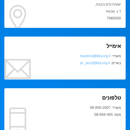
ישיבת כרם ביבנה,
ד.נ. אבטח
7985500
אימייל
משרד:
mazkirut@kby.org.il
בוגרים:
pr_secy@kby.org.il
טלפונים
משרד: 08-856-2007
פקס: 08-856-465