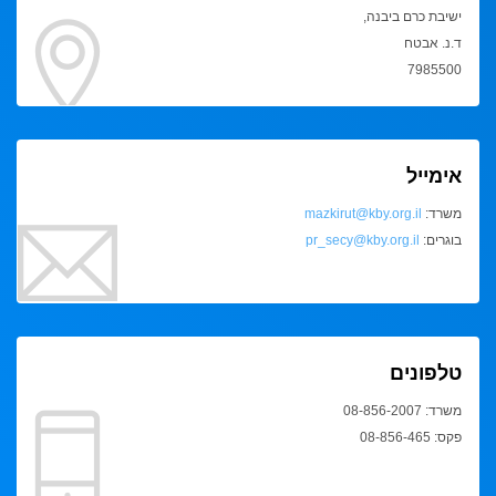
ישיבת כרם ביבנה,
ד.נ. אבטח
7985500
אימייל
משרד:
mazkirut@kby.org.il
בוגרים:
pr_secy@kby.org.il
טלפונים
משרד: 08-856-2007
פקס: 08-856-465