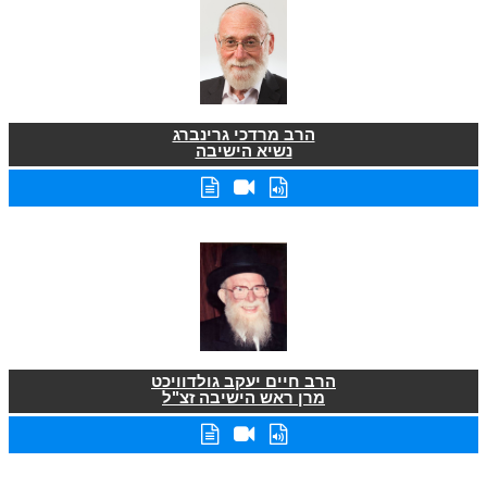
הרב מרדכי גרינברג
נשיא הישיבה
הרב חיים יעקב גולדוויכט
מרן ראש הישיבה זצ"ל