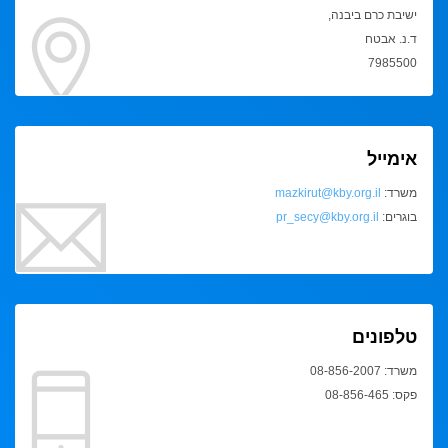
ישיבת כרם ביבנה,
ד.נ. אבטח
7985500
אימייל
משרד:
mazkirut@kby.org.il
בוגרים:
pr_secy@kby.org.il
טלפונים
משרד: 08-856-2007
פקס: 08-856-465