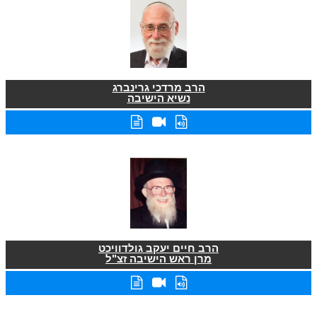
הרב מרדכי גרינברג
נשיא הישיבה
הרב חיים יעקב גולדוויכט
מרן ראש הישיבה זצ"ל