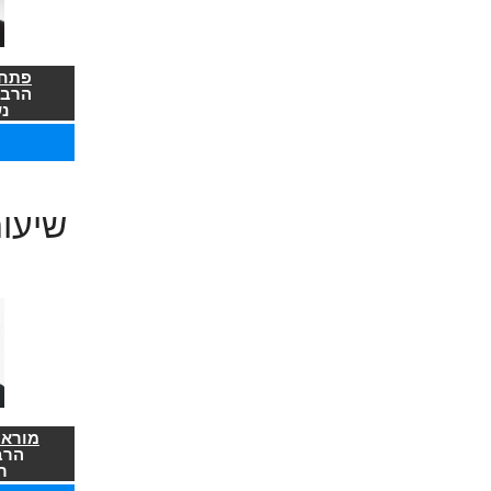
פתח 
הרב 
נ
שיעו
מורא 
הרב
ר