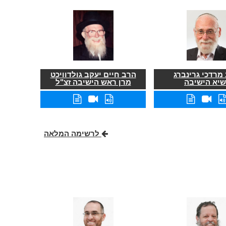
מרדכי גרינברג
הרב חיים יעקב גולדוויכט
שיא הישיבה
מרן ראש הישיבה זצ"ל
לרשימה המלאה