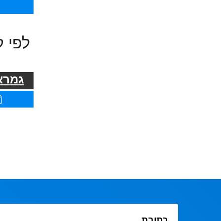
לפי ק
גמרא 
כתובת