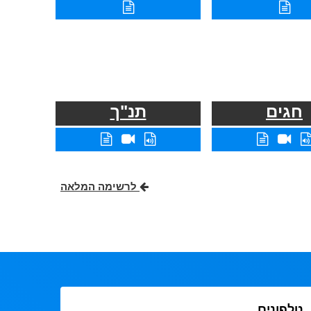
חגים
תנ"ך
לרשימה המלאה
טלפונים