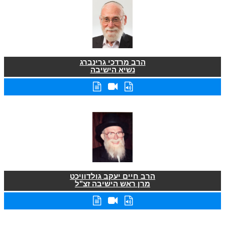
הרב מרדכי גרינברג
נשיא הישיבה
הרב חיים יעקב גולדוויכט
מרן ראש הישיבה זצ"ל