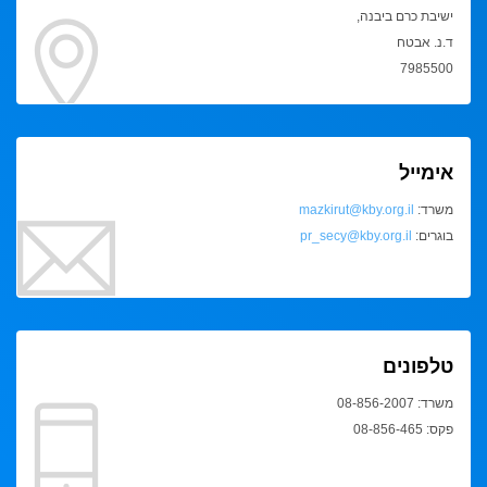
ישיבת כרם ביבנה,
ד.נ. אבטח
7985500
אימייל
משרד:
mazkirut@kby.org.il
בוגרים:
pr_secy@kby.org.il
טלפונים
משרד: 08-856-2007
פקס: 08-856-465