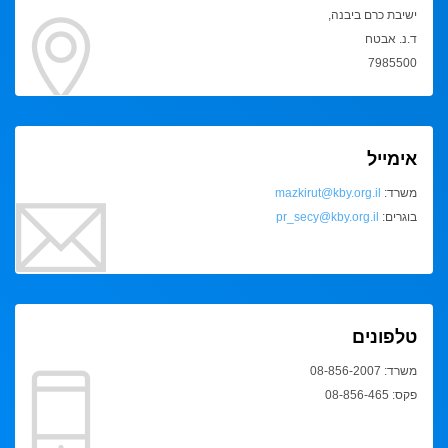
ישיבת כרם ביבנה,
ד.נ. אבטח
7985500
אימייל
משרד:
mazkirut@kby.org.il
בוגרים:
pr_secy@kby.org.il
טלפונים
משרד: 08-856-2007
פקס: 08-856-465