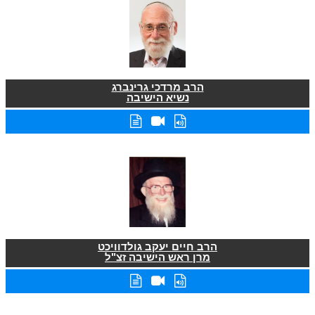
הרב מרדכי גרינברג
נשיא הישיבה
הרב חיים יעקב גולדוויכט
מרן ראש הישיבה זצ"ל