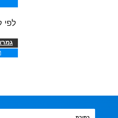
לפי ק
גמרא 
כתובת