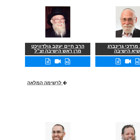
מרדכי גרינברג
הרב חיים יעקב גולדוויכט
שיא הישיבה
מרן ראש הישיבה זצ"ל
לרשימה המלאה