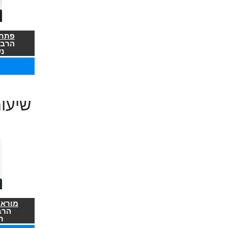
פתח 
הרב 
נ
שיעו
מורא 
הרב
ר