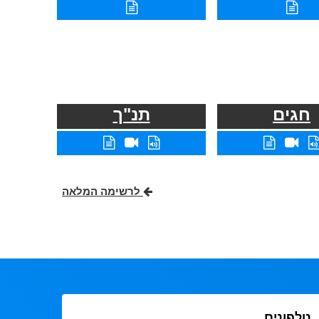
חגים
תנ"ך
לרשימה המלאה
טלפונים