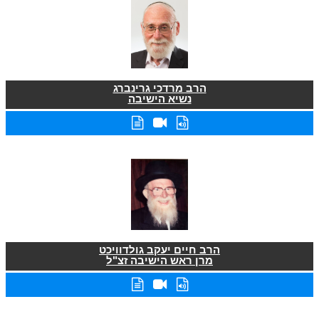
הרב מרדכי גרינברג
נשיא הישיבה
הרב חיים יעקב גולדוויכט
מרן ראש הישיבה זצ"ל