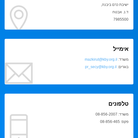
ישיבת כרם ביבנה,
ד.נ. אבטח
7985500
אימייל
משרד:
mazkirut@kby.org.il
בוגרים:
pr_secy@kby.org.il
טלפונים
משרד: 08-856-2007
פקס: 08-856-465