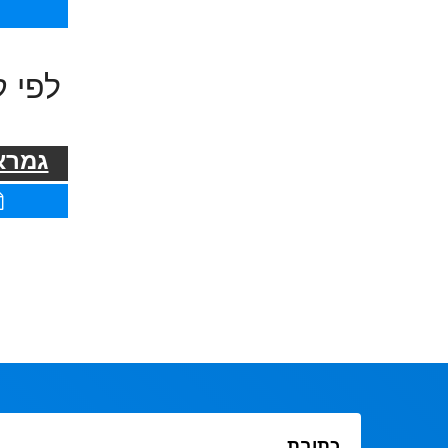
לפי ק
גמרא 
כתובת