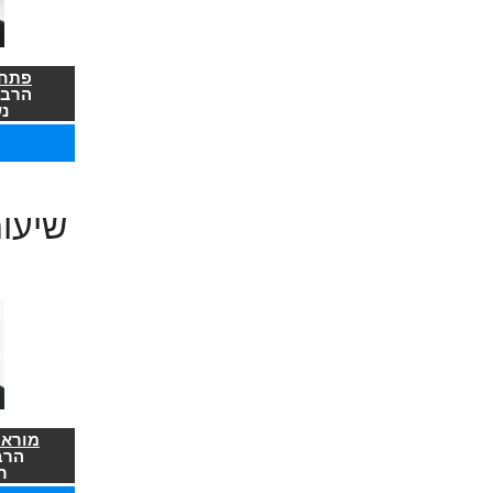
פתח 
הרב 
נ
שיעו
מורא 
הרב
ר