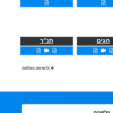
חגים
תנ"ך
לרשימה המלאה
טלפונים