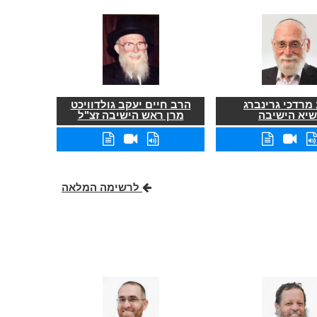
מרדכי גרינברג
הרב חיים יעקב גולדוויכט
שיא הישיבה
מרן ראש הישיבה זצ"ל
לרשימה המלאה