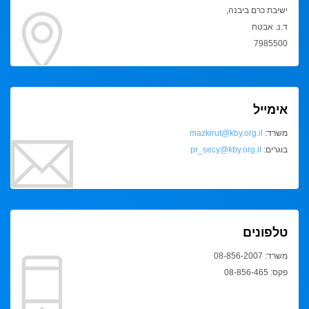
ישיבת כרם ביבנה,
ד.נ. אבטח
7985500
אימייל
משרד:
mazkirut@kby.org.il
בוגרים:
pr_secy@kby.org.il
טלפונים
משרד: 08-856-2007
פקס: 08-856-465