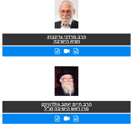
הרב מרדכי גרינברג
נשיא הישיבה
הרב חיים יעקב גולדוויכט
מרן ראש הישיבה זצ"ל