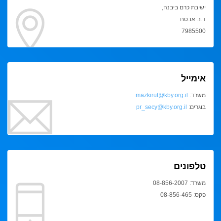
ישיבת כרם ביבנה,
ד.נ. אבטח
7985500
אימייל
משרד:
mazkirut@kby.org.il
בוגרים:
pr_secy@kby.org.il
טלפונים
משרד: 08-856-2007
פקס: 08-856-465