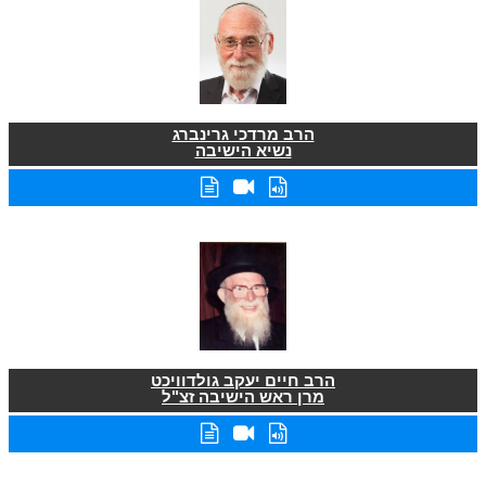
הרב מרדכי גרינברג
נשיא הישיבה
הרב חיים יעקב גולדוויכט
מרן ראש הישיבה זצ"ל