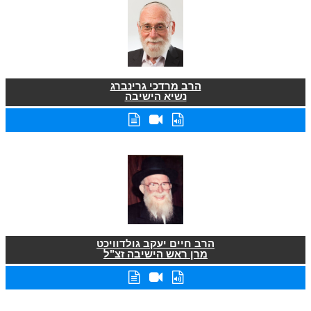
הרב מרדכי גרינברג
נשיא הישיבה
הרב חיים יעקב גולדוויכט
מרן ראש הישיבה זצ"ל