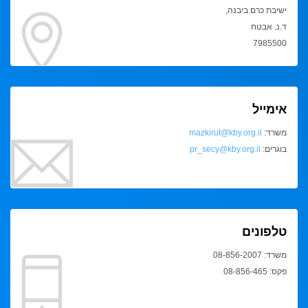
ישיבת כרם ביבנה,
ד.נ. אבטח
7985500
אימייל
משרד:
mazkirut@kby.org.il
בוגרים:
pr_secy@kby.org.il
טלפונים
משרד: 08-856-2007
פקס: 08-856-465