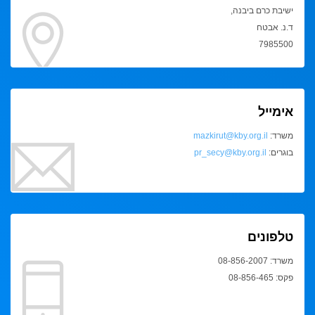
ישיבת כרם ביבנה,
ד.נ. אבטח
7985500
אימייל
משרד:
mazkirut@kby.org.il
בוגרים:
pr_secy@kby.org.il
טלפונים
משרד: 08-856-2007
פקס: 08-856-465