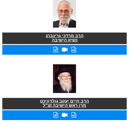
הרב מרדכי גרינברג
נשיא הישיבה
הרב חיים יעקב גולדוויכט
מרן ראש הישיבה זצ"ל