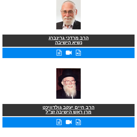
הרב מרדכי גרינברג
נשיא הישיבה
הרב חיים יעקב גולדוויכט
מרן ראש הישיבה זצ"ל