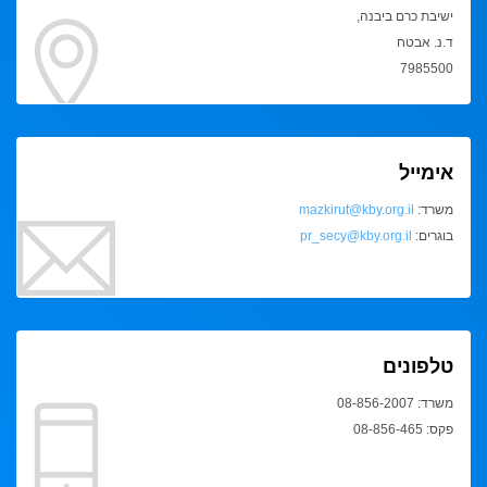
ישיבת כרם ביבנה,
ד.נ. אבטח
7985500
אימייל
משרד:
mazkirut@kby.org.il
בוגרים:
pr_secy@kby.org.il
טלפונים
משרד: 08-856-2007
פקס: 08-856-465