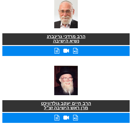
הרב מרדכי גרינברג
נשיא הישיבה
הרב חיים יעקב גולדוויכט
מרן ראש הישיבה זצ"ל