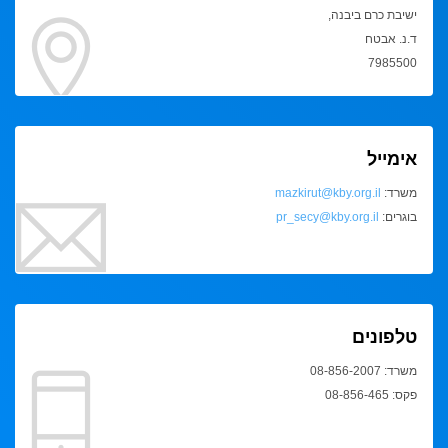
ישיבת כרם ביבנה,
ד.נ. אבטח
7985500
אימייל
משרד:
mazkirut@kby.org.il
בוגרים:
pr_secy@kby.org.il
טלפונים
משרד: 08-856-2007
פקס: 08-856-465