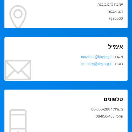
ישיבת כרם ביבנה,
ד.נ. אבטח
7985500
אימייל
משרד:
mazkirut@kby.org.il
בוגרים:
pr_secy@kby.org.il
טלפונים
משרד: 08-856-2007
פקס: 08-856-465