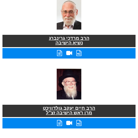
הרב מרדכי גרינברג
נשיא הישיבה
הרב חיים יעקב גולדוויכט
מרן ראש הישיבה זצ"ל