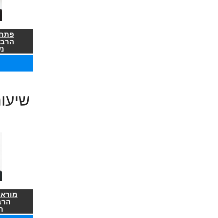
פתח 
הרב 
נ
שיעו
מורא 
הרב
ר