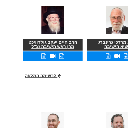
מרדכי גרינברג
הרב חיים יעקב גולדוויכט
שיא הישיבה
מרן ראש הישיבה זצ"ל
לרשימה המלאה