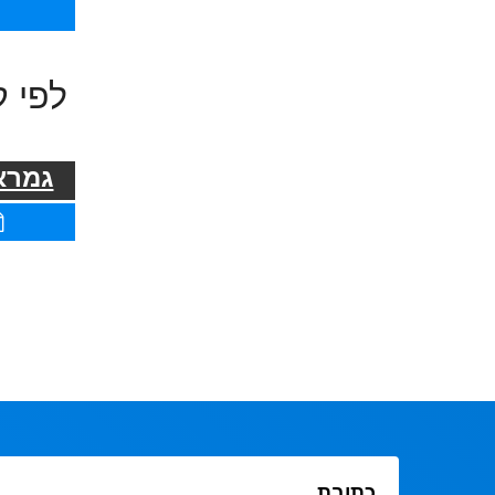
לפי ק
גמרא 
כתובת