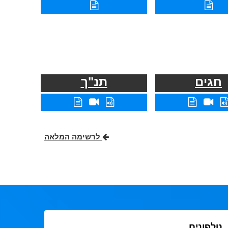
חגים
תנ"ך
לרשימה המלאה
טלפונים