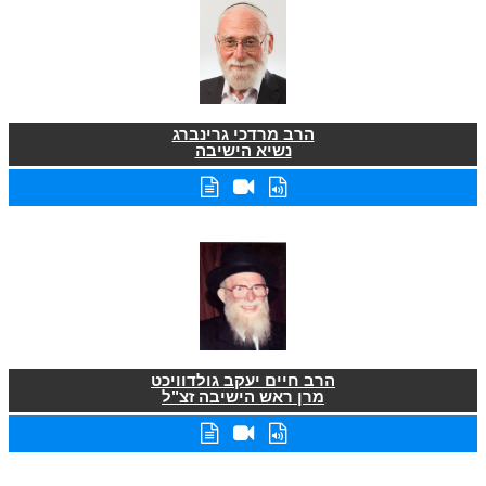
הרב מרדכי גרינברג
נשיא הישיבה
הרב חיים יעקב גולדוויכט
מרן ראש הישיבה זצ"ל