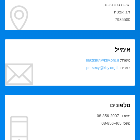
ישיבת כרם ביבנה,
ד.נ. אבטח
7985500
אימייל
משרד:
mazkirut@kby.org.il
בוגרים:
pr_secy@kby.org.il
טלפונים
משרד: 08-856-2007
פקס: 08-856-465