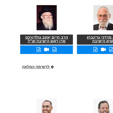
מרדכי גרינברג
הרב חיים יעקב גולדוויכט
שיא הישיבה
מרן ראש הישיבה זצ"ל
לרשימה המלאה