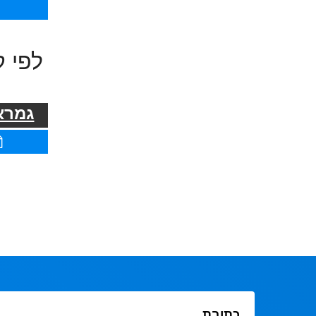
לפי ק
גמרא 
כתובת