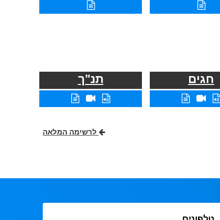
חגים
תנ"ך
לרשימה המלאה
טלפונים