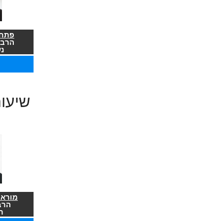
פתח 
הרב 
נ
שיעו
מורא 
הרב
ר