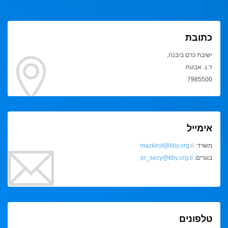
כתובת
ישיבת כרם ביבנה,
ד.נ. אבטח
7985500
אימייל
משרד:
mazkirut@kby.org.il
בוגרים:
pr_secy@kby.org.il
טלפונים