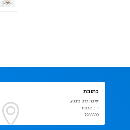
כתובת
ישיבת כרם ביבנה,
ד.נ. אבטח
7985500