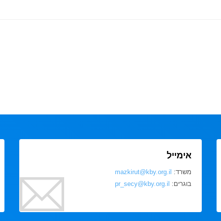
אימייל
משרד:
mazkirut@kby.org.il
בוגרים:
pr_secy@kby.org.il