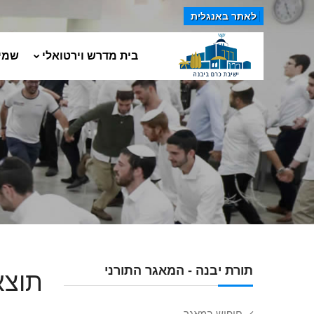
לאתר באנגלית
בית מדרש וירטואלי
שמי
תורת יבנה - המאגר התורני
תוצא
חיפוש במאגר