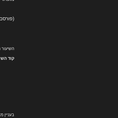
(פורסם
השיעור 
קוד השי
בעניין מ