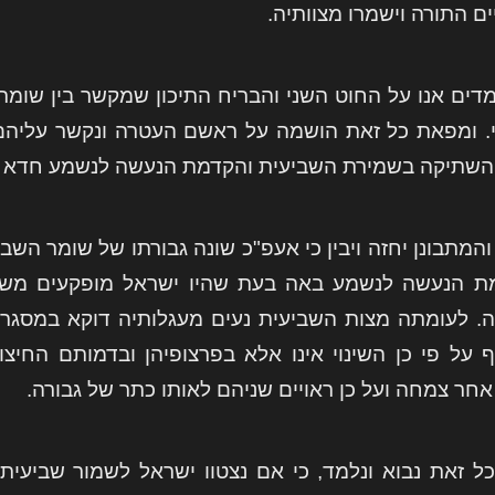
ם התורה וישמרו מצוותיה.
מדים אנו על החוט השני והבריח התיכון שמקשר בין שומ
י. ומפאת כל זאת הושמה על ראשם העטרה ונקשר עליהם
 השתיקה בשמירת השביעית והקדמת הנעשה לנשמע חדא ענ
והמתבונן יחזה ויבין כי אעפ"כ שונה גבורתו של שומר הש
 הנעשה לנשמע באה בעת שהיו ישראל מופקעים משיעבו
. לעומתה מצות השביעית נעים מעגלותיה דוקא במסגרת 
 על פי כן השינוי אינו אלא בפרצופיהן ובדמותם החיצו
אחר צמחה ועל כן ראויים שניהם לאותו כתר של גבורה.
כל זאת נבוא ונלמד, כי אם נצטוו ישראל לשמור שביעי