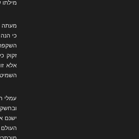
מילתו 
מעתה ד
כי הנה
השקפת 
זקוק כ
אלא זו
השמיטה
עמלי ה
ובחשק 
ישנם א
העולם 
מוכתרים