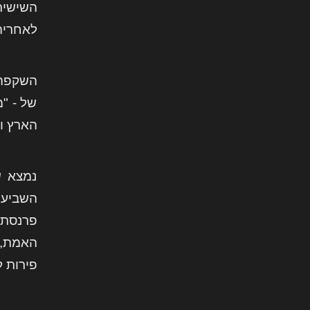
השישית
לאחריה
השקפה 
של - "
הארץ ו
נמצא ש
השביעי
פרנסתו
האמת, 
פירות 