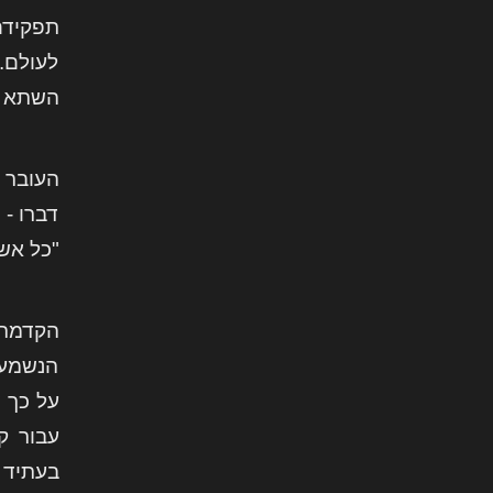
תפקידם
לעולם.
השתא ת
העובר 
דברו -
"כל אש
הקדמת
הנשמעי
על כך 
עבור ק
בעתיד 