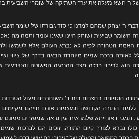
של ר' זושא מעלה את ערך השתיקה של שומרי השביעית בתר
ברי ר' יצחק שמהם למדנו כי סוד גבורתו של שומר השביע
 זה השומר שביעית ושותק היינו שאינו עומד ותמה מה נא
האמת הטהורה לפיה לא נברא העולם אלא לשמשו ולתומכו
לל לאותה ברכת שמים מיוחדת הבאה בדרך של ציווי ושינוי
כה הוא לריבוי ברכה מצד ההנהגה הפשוטה והטיבעית ש
.
תורה הספונים בחצרות בית ד' משוחררים מעול הטרדות 
ללמוד התורה הקדושה ובעצמות אורח חייהם מקיימים
ת תמכי דאורייתא שלמראית עין נראה שמפזרים ממונם ע
כולו נברא לצורך קיום התורה, זוכים הם לברכות שמים
 בכתר המפואר והנעלה של "גיבורי כח עושי דברו לשמוע ב