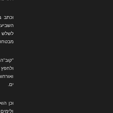
וכתב ב
השביעי
לשלש ש
מבטחון,
"קוב"ה
ולחפץ 
ואורחו
ים.
וכן הוא
ולימים 