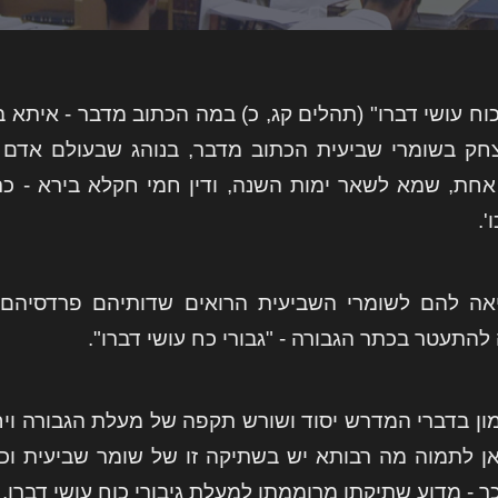
כוח עושי דברו" (תהלים קג, כ) במה הכתוב מדבר - איתא 
צחק בשומרי שביעית הכתוב מדבר, בנוהג שבעולם אדם 
חת, שמא לשאר ימות השנה, ודין חמי חקלא בירא - כרמיה
'.
אה להם לשומרי השביעית הרואים שדותיהם פרדסיהם 
התעטר בכתר הגבורה - "גבורי כח עושי דברו".
ון בדברי המדרש יסוד ושורש תקפה של מעלת הגבורה ויחו
אן לתמוה מה רבותא יש בשתיקה זו של שומר שביעית וכי 
ך - מדוע שתיקתו מרוממתו למעלת גיבורי כוח עושי דברו.