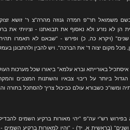
שם משמואל תר"פ חמדה גנוזה מהרה"צ ר' זושא זצוק
ת הן לא נזרע ולא נאסוף את תבואתנו - וציויתי את 
נים" (ויקרא כה, כ) ופירש - "שבאם לא תאמרו תהי
 מכל מקום יצוה ד' את הברכה". ויש להבין ולהתבונן בעמקו
 איסתכיל באורייתא וברא עלמא" ביאורו שכל מערכות העו
הגדול ביותר על ריבוי צבאיו והשתנות המצבים והמקר
תיה ומשו"כ כשבורא עולם כביכול צריך להסתכל בתורה והד
 בפירוש רש"י עה"פ "יהי מאורות ברקיע השמים להבדיל ב
ושנים" (בראשית א, יד) - "והיו למאורות ברקיע השמים - 