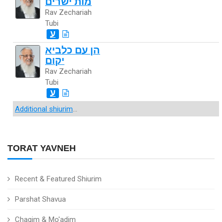
מות ישרים
Rav Zechariah
Tubi
ע
הן עם כלביא
יקום
Rav Zechariah
Tubi
ע
Additional shiurim
...
TORAT YAVNEH
Recent & Featured Shiurim
Parshat Shavua
Chagim & Mo'adim