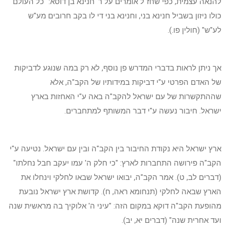
להנאה עצמית, כפי שחז"ל אומרים על ר' חנינא בן דוסא: "כל העולם
כולו ניזון בשביל חנינא בני, וחנינא בני די לו בקב חרובים מע"ש
לע"ש" (חולין פו.).
אך ניתן לראות בדברי המדרש פן נוסף, לא רק במה שנוגע לדביקות
של האדם הפרטי ע"י דביקות במידותיו של הקב"ה, אלא
שההתקשרות של עם ישראל להקב"ה באה ע"י האחזות בארץ
ישראל. חיבור נעשה ע"י דבר המשותף למתחברים.
ארץ ישראל היא נקודת החיבור בין הקב"ה ובין עם ישראל. נטיעה ע"י
הקב"ה פירושה התחברות לארץ: "כי חלק ה' עמו יעקב חבל נחלתו"
(דברים לב, ט). אמר הקב"ה, יבואו ישראל שבאו לחלקי וינחלו את
הארץ שבאה לחלקי (תנחומא ראה, ח). קדושת ארץ ישראל נובעת
מהופעת הקב"ה דוקא במקום הזה: "עיני ה' אלוקיך בה מראשית שנה
ועד אחרית שנה" (דברים יא, יב).