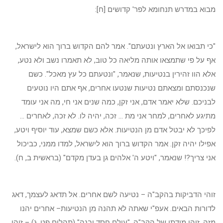
מבוא במדרש תנחומא לפר' קדושים [ח]:
"כי תבואו אל הארץ ונטעתם". אמר להם הקדוש ברוך הוא לישראל,
אף על פי שתמצאו אותה מליאה כל טוב, לא תאמרו נשב ולא נטע,
אלא הוו זהירין בנטיעות, שנאמר, "ונטעתם כל עץ מאכל". כשם
שנכנסתם ומצאתם נטיעות שנטעו אחרים, אף אתם היו נוטעים
לבניכם. שלא יאמר אדם, אני זקן, כמה שנים אני חי, מה אני עומד
מתיגע לאחרים, למחר אני מת ... זכה, יהיה לו. לא זכה, לאחרים ...
לפיכך לא יבטל אדם מן הנטיעות. אלא כשם שמצא, עוד יוסיף ויטע,
אפילו יהיה זקן. אמר הקדוש ברוך הוא לישראל, למדו ממני, כביכול
אני צריך?! שנאמר, "ויטע ה' אלהים גן בעדן מקדם" (בראשית ב, ח).
זוהי הדביקות בהקב"ה – נטיעה לשם אחרים. אל תדאג לעצמך, דאג
לדורות הבאים. אעפ"י שאתה לא תהנה מן הנטיעות– אחרים יהנו
מזה. זוהי מידתו של הקב"ה, "עולם חסד יבנה" (תהלים פט, ג) – זוהי