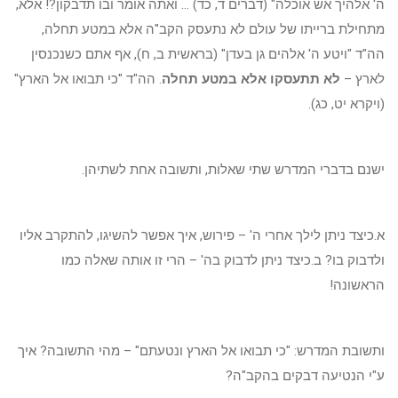
ה' אלהיך אש אוכלה" (דברים ד, כד) ... ואתה אומר ובו תדבקון?! אלא,
מתחילת ברייתו של עולם לא נתעסק הקב"ה אלא במטע תחלה,
הה"ד "ויטע ה' אלהים גן בעדן" (בראשית ב, ח), אף אתם כשנכנסין
לארץ –
לא תתעסקו אלא במטע תחלה
. הה"ד "כי תבואו אל הארץ"
(ויקרא יט, כג).
ישנם בדברי המדרש שתי שאלות, ותשובה אחת לשתיהן.
א.כיצד ניתן לילך אחרי ה' – פירוש, איך אפשר להשיגו, להתקרב אליו
ולדבוק בו? ב.כיצד ניתן לדבוק בה' – הרי זו אותה שאלה כמו
הראשונה!
ותשובת המדרש: "כי תבואו אל הארץ ונטעתם" – מהי התשובה? איך
ע"י הנטיעה דבקים בהקב"ה?