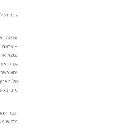
ג. מדוע 
ונראה דש
– אראה ר
נמצא או 
גם לראות
יהא כשר ל
אל הארץ,
מובן בקש
וכבר עמד
מדגיש מש