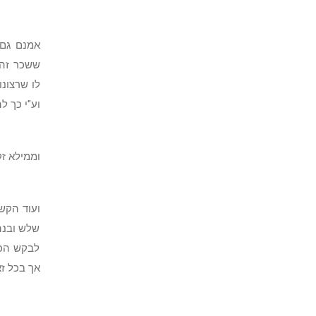
אמנם גם 
ששכר זה 
לו שרצונו
וע"י כך ל
וממילא זק
ועוד הקש
שלש ובנה 
לבקש הכנ
אך בכל זא