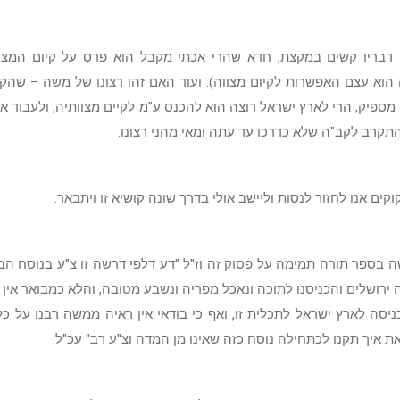
דבריו קשים במקצת, חדא שהרי אכתי מקבל הוא פרס על קיום המצוו
הוא עצם האפשרות לקיום מצווה). ועוד האם זהו רצונו של משה – שהק
 מספיק, הרי לארץ ישראל רוצה הוא להכנס ע"מ לקיים מצוותיה, ולעבוד 
התקרב לקב"ה שלא כדרכו עד עתה ומאי מהני רצונו.
וקים אנו לחזור לנסות וליישב אולי בדרך שונה קושיא זו ויתבאר.
ה בספר תורה תמימה על פסוק זה וז"ל "דע דלפי דרשה זו צ"ע בנוסח הב
ירושלים והכניסנו לתוכה ונאכל מפריה ונשבע מטובה, והלא כמבואר אין 
יסה לארץ ישראל לתכלית זו, ואף כי בודאי אין ראיה ממשה רבנו על כל
ת איך תקנו לכתחילה נוסח כזה שאינו מן המדה וצ"ע רב" עכ"ל.