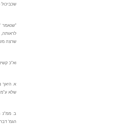
שכביכול 
"שנאמר '
לראותה, א
שרצה משה
וא"כ קשיא
א. היאך 
שלא ע"מ 
ב. ממ"נ 
הגמ' דברי