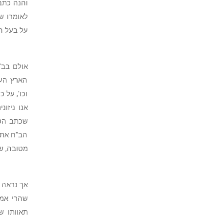
והנה כתב 
לאומרו שא
על בעל ה
אולם בב"
הארץ העל
וכו', על 
אנו ניזו
שכתב הטו
הב"ח את 
מטובה, שה
אך נראה ש
שהרי אמנ
תאוותו ש