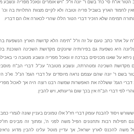
הטור או"ח סי' כח' בשם ר' יונה וז"ל: "ויש אומרים ונאכל מפריה ונשבע מ
ין לחמוד הארץ בשביל פריה וטובה ולא לקיים מצוות התלויות בה וכו' ".
תורה תמימה שלא הזכיר דברי הטור הללו שהרי לכאורה אלו הם דבריו.
ח על אתר כתב טעם על זה וז"ל "תימה הלא קדושת הארץ הנשפעת בה
יונה היא נשפעת גם בפירותיה שיונקים מקדושת השכינה השוכנת בק
כן ניחא על שאנו מכניסים בברכה זו ונאכל מפריה ונשבע מטובה כי באכילת
נים מקדושת השכינה ומטהרתה, ונשבע מטובה" עכ"ל. דברי הב"ח מוסב
ר בשם ר' יונה שהם עצמם נראה מיוסדים על דברי הגמ' הנ"ל. וא"כ הי
דברי הגמ' ששללה את האפשרות שמשה רבנו רוצה היה אך לאכול מפרי
רי לפי דברי הב"ח אין בכך שום גריעותא, ויש להבין.
שורש ויסוד להבנת עומק דברי חז"ל אלו טמונים בעניין שונה לגמרי כמבו
ם תפילות רבות ותחנונים הפיל משה לפני ה', ומתוך זה מבינים חז"ל
ל משה להכנס לארץ ישראל, אך עדיין מוטל עלינו להבין מדוע נראי