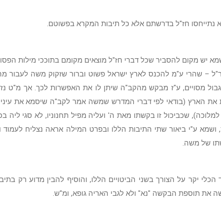
לא נתייחסו חז"ל בדרשתם אלא כל תיבות המקרא בפשוטם.
מא יש מקום להסביר שכל דברי חז"ל מוצאים מקומם בתוככי מילות הפסו
"ל – שהרי ע"מ להכנס לארץ ישראל פשוט וברור שזקוק משה לעבור מה
גבול מסויים, ע"ז מבקש מהקב"ה שיתן לו את האפשרות לכך. אך מ"ט נ
 את הארץ (בודאי לפי דברי המדרש שמשה אמר לקב"ה שיסמא את עיניו
מלוכה), שכביכול זו בקשתו מאת ה' ועליה מפיל תחנוניו, לא סגי ליה בכ
 ושמא ע"י ביאור שתי התיבות הללו ובפרט המילה אראה נצליח לעמוד ו
תו של משה.
 הכלי יקר על הצורך בשני הביטויים הללו, והוסיף להבין מדוע רק בתי
ה את תוספת הבקשה "נא" ולא לגבי האריה גופא, ומ"ש.