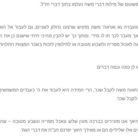
פשוטם של מילות דברי משה נעלמו בתוך דברי חז"ל.
אעברה נא ואראה' משה מדגיש שרצונו נחלק לשניים, גם לעבור אל הא
ך מעבר לכך תו לו מידי. ומתוך כך יש להבין מהיכי תיתי שישנם כן את ה
 לאכול מפריה ולשבוע מטובה או לחילופין לזכות בשכר המצוות התלויות
 לן כמה וכמה דברים:
נתאוה משה לקבל שכר, הרי המידה היא לעבוד את ה' כעבדים המשמשי
לקבל שכר.
היאך אנו מזכירים בברכה מעין שלש ונאכל מפריה ונשבע מטובה – שה
ם אלו שליליים הם או מאידך היאך יפרנס הב"ח את דברי הגמ'.