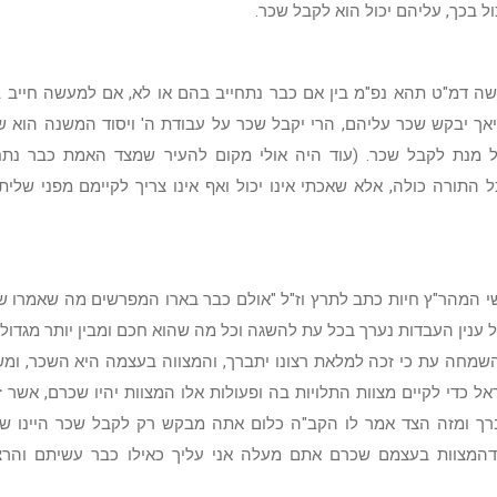
ל בכך, עליהם יכול הוא לקבל שכר.
קשה דמ"ט תהא נפ"מ בין אם כבר נתחייב בהם או לא, אם למעשה חייב 
אך יבקש שכר עליהם, הרי יקבל שכר על עבודת ה' ויסוד המשנה הוא ש
 מנת לקבל שכר. (עוד היה אולי מקום להעיר שמצד האמת כבר נתח
 התורה כולה, אלא שאכתי אינו יכול ואף אינו צריך לקיימם מפני שלית
שי המהר"ץ חיות כתב לתרץ וז"ל "אולם כבר בארו המפרשים מה שאמרו ש
 ענין העבדות נערך בכל עת להשגה וכל מה שהוא חכם ומבין יותר מגדולת 
שמחה עת כי זכה למלאת רצונו יתברך, והמצווה בעצמה היא השכר, ומ
אל כדי לקיים מצוות התלויות בה ופעולות אלו המצוות יהיו שכרם, אשר 
ברך ומזה הצד אמר לו הקב"ה כלום אתה מבקש רק לקבל שכר היינו ש
דהמצוות בעצמם שכרם אתם מעלה אני עליך כאילו כבר עשיתם והרצו