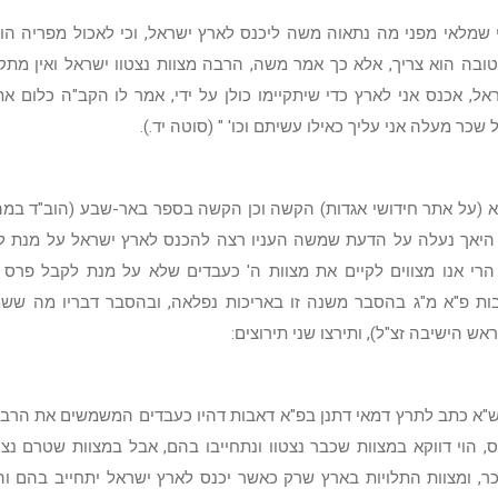
 שמלאי מפני מה נתאוה משה ליכנס לארץ ישראל, וכי לאכול מפריה הוא
ובה הוא צריך, אלא כך אמר משה, הרבה מצוות נצטוו ישראל ואין מתקי
אל, אכנס אני לארץ כדי שיתקיימו כולן על ידי, אמר לו הקב"ה כלום 
שכר מעלה אני עליך כאילו עשיתם וכו' " (סוטה יד.).
 (על אתר חידושי אגדות) הקשה וכן הקשה בספר באר-שבע (הוב"ד במה
היאך נעלה על הדעת שמשה העניו רצה להכנס לארץ ישראל על מנת ל
 הרי אנו מצווים לקיים את מצוות ה' כעבדים שלא על מנת לקבל פרס (
ות פ"א מ"ג בהסבר משנה זו באריכות נפלאה, ובהסבר דבריו מה ששמ
ראש הישיבה זצ"ל), ותירצו שני תירוצים:
"א כתב לתרץ דמאי דתנן בפ"א דאבות דהיו כעבדים המשמשים את הרב
, הוי דווקא במצוות שכבר נצטוו ונתחייבו בהם, אבל במצוות שטרם נצטו
ר, ומצוות התלויות בארץ שרק כאשר יכנס לארץ ישראל יתחייב בהם ו