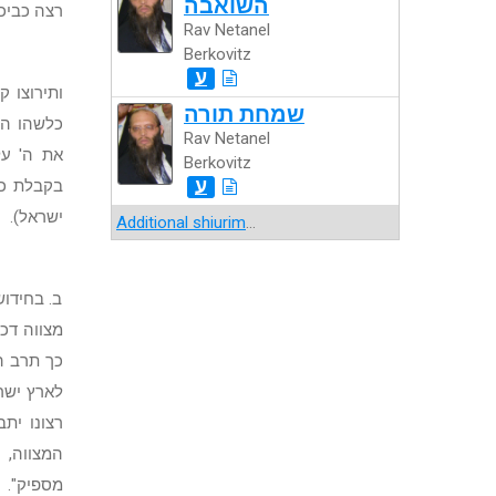
השואבה
רצה כביכו
Rav Netanel
Berkovitz
ע
ותירוצו 
שמחת תורה
כלשהו הי
Rav Netanel
את ה' על
Berkovitz
ע
בקבלת כל
ישראל).
Additional shiurim
...
ב. בחידו
מצווה דכל
כך תרב ה
לארץ ישר
רצונו ית
המצווה, 
מספיק".