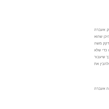
ק. אעברה
יכן שהוא
זדקק משה
 כדי שלא
ך שיעבור
להבין את
בה אעברה