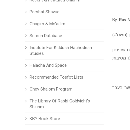
Recent & Featured Shiurim
Parshat Shavua
By:
Rav N
Chagim & Mo'adim
 (תשס"ג)
Search Database
Institute For Kiddush Hachodesh
ת שתינתן
Studies
ו מסיבות
Halacha And Space
Recommended Tosfot Lists
שר בעבר
Ohev Shalom Program
The Library Of Rabbi Goldvicht's
Shiurim
KBY Book Store