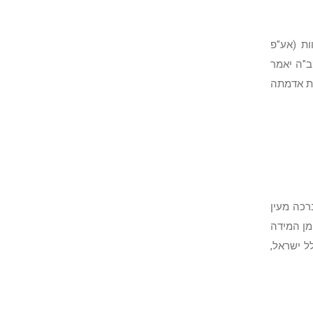
ת (אע"פ
ב"ה יאמר
את אדמתה
רכה מעין
מן המידה
ל ישראל,