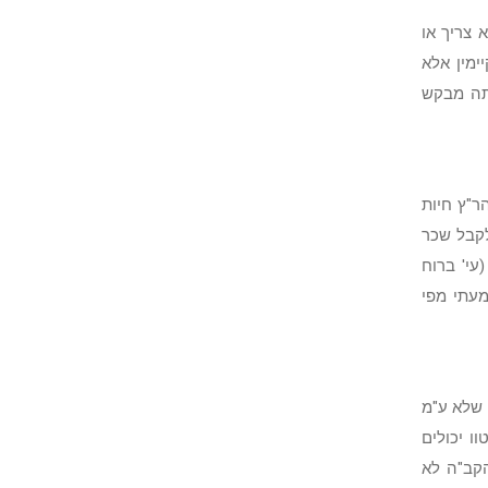
 צריך או
ימין אלא
אתה מבקש
ר"ץ חיות
קבל שכר
עי' ברוח
עתי מפי
 שלא ע"מ
ו יכולים
הקב"ה לא