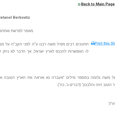
Back to Main Page
etanel Berkovitz
מאמר לפרשת ואתחנן
Print this Sh
תחנונים רבים מפיל משה רבנו ע"ה לפני הקב"ה על מנ
לו האפשרות להכנס לארץ ישראל, אך הדבר לא ניתן ל
ל משה גלומה במספר מילים "אעברה נא ואראה את הארץ הטובה א
 הטוב הזה והלבנון" (דברים ג', כה').
ז"ל: