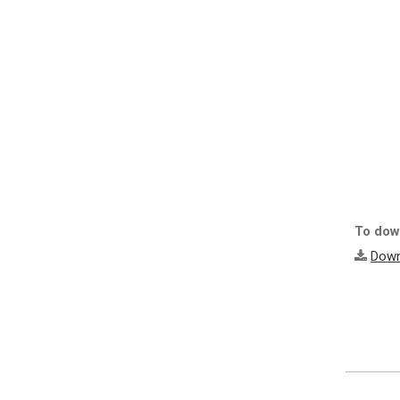
To down
Down