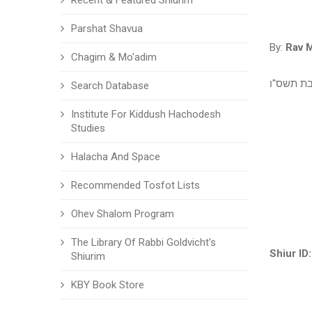
Recent & Featured Shiurim
Parshat Shavua
By:
Rav 
Chagim & Mo'adim
בת תשס"ו
Search Database
Institute For Kiddush Hachodesh
Studies
Halacha And Space
Recommended Tosfot Lists
Ohev Shalom Program
The Library Of Rabbi Goldvicht's
Shiur ID:
Shiurim
KBY Book Store