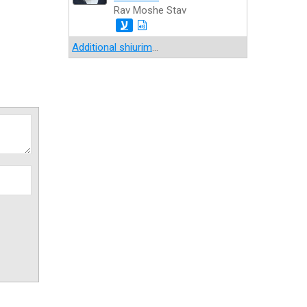
Rav Moshe Stav
ע
Additional shiurim
...