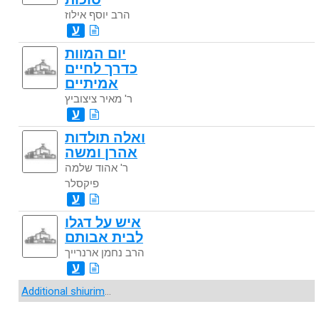
הרב יוסף אילוז
ע
יום המוות
כדרך לחיים
אמיתיים
ר' מאיר ציצוביץ
ע
ואלה תולדות
אהרן ומשה
ר' אהוד שלמה
פיקסלר
ע
איש על דגלו
לבית אבותם
הרב נחמן ארנרייך
ע
Additional shiurim
...