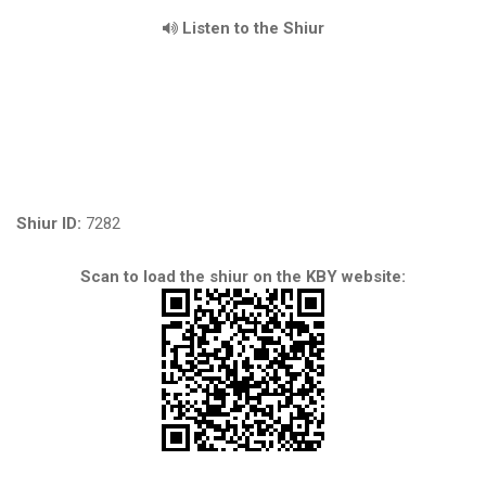
Listen to the Shiur
Shiur ID:
7282
Scan to load the shiur on the KBY website: