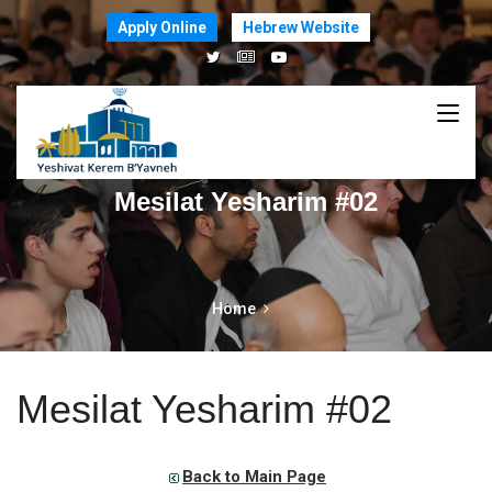
Apply Online
Hebrew Website
Mesilat Yesharim #02
Home
Mesilat Yesharim #02
Back to Main Page