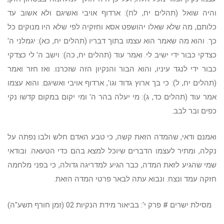
והיה שואל (תהלים יח, לח): ארדוף אויבי ואשיגם ולא אשוב עד
כלותם, מה שלא שאלו יהושפט אסא וחזקיה לפי שלא היו מנוקים כל
כך. והוא מה שאמר הוא עצמו בתוך דבריו (תהלים יח, כא): יגמלני ה'
כצדקי כבור ידי ישיב לי. ואמר עוד (תהלים יח, כה): וישב ה' לי כצדקי
כבור ידי לנגד עיניו, והוא הבור והנקיון הזה שזכרנו. ואז חזר ואמר
(תהלים יח, ל): כי בך ארוץ גדוד וגו', ארדוף אויבי ואשיגם. והוא עצמו
אמר עוד (תהלים כד, ג): מי יעלה בהר ה' ומי יקום במקום קדשו נקי
כפים ובר לבב.
ואמנם ודאי, שהמדה הזאת קשה, כי טבע האדם חלש ולבו נפתה על
נקלה, ומתיר לעצמו הדברים שיוכל למצא בהם כדי הטעאה. ובודאי
שמי שהגיע לזאת המדה, כבר הגיע למדריגה גדולה, כי בפני מלחמה
חזקה עמד ונצח. ונבוא עתה לבאר פרטי המדה הזאת.
מסילת ישרים # פרק י': בביאור מידת הנקיות 02 (זמן חורף תשע"ה)