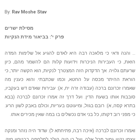
By:
Rav Moshe Stav
מסילת ישרים
פרק י': בביאור מידת הנקיות
... והנה ודאי כי מלאכה רבה היא לאדם להגיע אל שלימות המדה
הזאת, כי העבירות הניכרות וידועות קלות הם להשמר מהם, כיון
שרעתם גלויה. אך הדקדוק הזה המצטרך לנקיות, הוא הקשה יותר, כי
הוראת ההיתר מכסה על החטא, וכמו שכתבתי. והוא כענין מה
שאמרו זכרונם ברכה (עבודה זרה יח, א): עבירות שאדם דש בעקביו,
סובבות אותו בשעת הדין. ועל דרך זה אמרו זכרונם לברכה (בבא
בתרא קסה, א): רובם בגזל, ומיעוטם בעריות, וכולם באבק לשון הרע.
כי מפני רוב דקותו, כל בני אדם נכשלים בו במה שאין מכירים אותו.
ואמרו זכרונם לברכה (איכה רבה, פתיחתא ל): שדוד היה נזהר ומנקה
עצמו נקיון גמור מכל אלה, ועל כן היה הולך למלחמה בבטחון חזק,