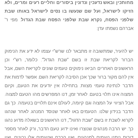
מחותכין ובאש נדעכין ונדונין ביסורים וחליים רעים ומרים, ולא
הזיקו לישראל, ועל שם שנעשו בו נסים לישראל באותו שבת
שלפני הפסח, נקרא שבת שלפני הפסח שבת הגדול
. מפי ר'
אברהם נשמתו עדן:
יש להעיר, שמתשובה זו מתבאר לנו שרש"י עצמו לא ידע את הנימוק
הברור לקריאת שבת זו בשם "שבת הגדול". כלומר, רש"י וכן
הראשונים האחרים הביאו נימוקים טעמים שונים לקריאת השם, אבל
אין להם מקור ברור שכך אכן הסיבה לקריאת השם. אפשר לדמות את
הדבר לנתינת טעמי מצוות. בתחילה אין יודעים את הטעם, וקיום
המצוה אינו תלוי בטעם. לאחר זמן, דנו המפרשים מהו הטעם למצוה.
אבל הציווי על המצוה וגם קיומה, לעולם אינם תלויים בטעמה. כך גם
הדבר בנידון שלנו. הטעמים באו לאחר שנוסד המנהג. לאחר שנהגו
לקרוא לשבת זו בשם "שבת הדגול", דנו הראשונים בשאלה מדוע נהגו
כך. יש הרבה מנהגים שנוצרו ואינו ידוע טעם הדבר, ורק לאחר מספר
דורות ניתנו טעמים למנהגים. ואין הכרח שטעמים אלו נכונים, ואין