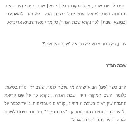
ותפס לו יום שבת, מכל מקום בכל [מוצאי] שבת תיכף היו יוצאים
ממנוחה ועונג ליגיעה וענוי, אבל בשבת הזה... לא חזרו להשתעבד
[במוצאי שבת], לכך נקרא שבת הגדול, כלומר יומא דשבתא אריכתא.
עדיין, לא ברור מדוע לא נקראה "שבת הגדולה"?
שבת הגדה
הרב כשר (שם) הביא שהיה מי שרצה לומר, ששם זה יסודו בטעות.
כלומר, השם המקורי היה "שבת הגדה". ונקרא כך על שם קריאת
ההגדה שקוראים בשבת זו. דהיינו, קוראים מעבדים היינו עד לכפר על
כל עוונותינו. והיה כתוב נוטריקון "שבת הגד' ". והכוונה היתה לשבת
הגדה, וטעו וכתבו "שבת הגדול".