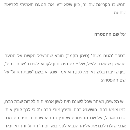
המשיכו בקריאת שם זה, כיון שלא ידעו את הטעם האמיתי לקריאת
שם זה.
על שם ההפטרה
בספר "מטה משה" (סימן תקמב) הובא שהרש"ל הקשה על הטעם
הראשון שהוזכר לעיל, שלפי זה היה נכון לקרוא לשבת "שבת רבה",
כיון שדיברו בלשון ארמי. לכן, הוא אמר שנקרא בשם "שבת הגדול" על
שם ההפטרה:
ויש מקשים, מאחר שכל לשונם היה לשון ארמי הוה לקרות שבת רבה,
כמו צומא רבה, הושענא רבה. ותירץ מורי הרב ז"ל כי לכך קורין אותו
שבת הגדול, על שם ההפטרה שקורין בההיא שבת, דכתיב בה הנה
אנכי שולח לכם את אליהו הנביא לפני בוא יום ה' הגדול והנורא. ובזה