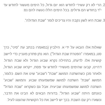
הרי לא רק עשירי לחודש הוא יום גדול, כל הימים מעשור לחודש עד
י"ד בחודש הם גדולים. בכל הימים הללו נעשה להם נס.
שבת היא לשון נקבה והיו צריכים לומר "שבת הגדולה".
שאלות אלו הובאו על ידי א. הילביץ (במאמרו בכתב עת "סיני", כרך
סט, במאמרו "הפטרת שבת הגדול"). הוא נתן פתרון מעניין כדי ליישב
קושיות אלו. לדעתו, בתחילה נקרא שבוע הגדול ולא שבת הגדול.
דהיינו, קבעו שהימים מעשירי לחודש עד פסח, ייקראו שבוע הגדול,
ולאחר מכן כשהשתנה המושג "שבת" ו"שבוע" שינו את השם. כלומר,
המושג "שבת" השתנה למושג שמשמעותו שבוע. והמושג "שבוע"
השתנה למושג שמשמעותו שביעית. אבל גם כשקראו "שבת הגדול"
כוונתם היתה "שבוע הגדול". בדורות הבאים לא הבינו את הדבר,
ונשארו רק עִם השבת. בכך יש ליישב את כל הקושיות שהוצגו לעיל.