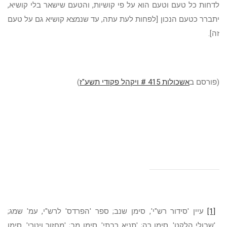
לדחות כל טעם וטעם הוא על פי קושיות, והטעם שישאר בלי קושיא,
יתברר כטעם הנכון [לפחות לעת עתה, עד שנמצא קושיא גם על טעם
זה].
(פורסם ב
אשכולות 415 # ויקהל פקודי תשע"ז
)
[1]
עיין 'סידור רש"י', סימן שנב; ספר 'הפרדס' לרש"י, עמ' שמג;
'שבולי הלקט', סימן רה; 'תניא רבתי', סימן מב; 'מחזור ויטרי', סימן