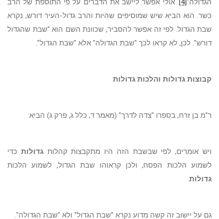
הגדולה"
[4]
. אולי אפשר ליישב את הדברים על פי התוספת של הרב
כשר. הוא הביא שיש שמוסיפים שהיות והרב גדול-העיר דורש, נקרא
שבת הגדול. לפי זה אפשר להסביר, שכוונת השם הוא "שבת שהגדול
דורש". לכן, לא קראו לכך "שבת הגדולה" אלא "שבת הגדול".
קבוצות גדולות והלכות גדולות
ר"מ בן זרח, בספרו "צדה לדרך" (מאמר ד, כלל ג, פרק ג) הביא:
ויש אומרים, לפי שבשבת הזה היו מתקבצות קהלות
גדולות
כדי
לשמוע הלכות הפסח, ולכן קראוהו שבת הגדול, לשמוע הלכות
גדולות
.
גם על יישוב זה קשה מדוע נקרא "שבת הגדול" ולא "שבת הגדולה".