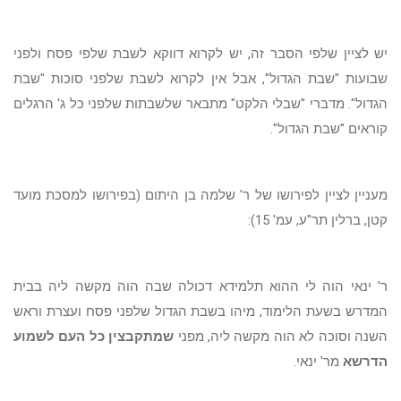
יש לציין שלפי הסבר זה, יש לקרוא דווקא לשבת שלפי פסח ולפני
שבועות "שבת הגדול", אבל אין לקרוא לשבת שלפני סוכות "שבת
הגדול". מדברי "שבלי הלקט" מתבאר שלשבתות שלפני כל ג' הרגלים
קוראים "שבת הגדול".
מעניין לציין לפירושו של ר' שלמה בן היתום (בפירושו למסכת מועד
קטן, ברלין תר"ע, עמ' 15):
ר' ינאי הוה לי ההוא תלמידא דכולה שבה הוה מקשה ליה בבית
המדרש בשעת הלימוד, מיהו בשבת הגדול שלפני פסח ועצרת וראש
השנה וסוכה לא הוה מקשה ליה, מפני
שמתקבצין כל העם לשמוע
הדרשא
מר' ינאי.