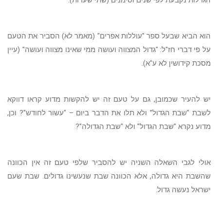
הגדלות נקבעת לפי שנים וסימנים (שתי שערות).
הוא הביא שבעל ספר "עוללות אפרים" (מאמר לא) הסביר את הטעם
על פי דברי חז"ל: "גדול המצווה ועושה ממי שאינו מצווה ועושה" (עיין
מסכת קידושין לא ע"א).
יש להעיר שכמובן, גם על טעם זה יש להקשות מדוע קראו דווקא
לשבת "שבת הגדול" ולא תלו את הדבר ביום – "עשור לחודש"? וכן,
מדוע נקרא "שבת הגדול" ולא "שבת הגדולה"?
אולי לגבי השאלה השניה יש להסביר שלפי טעם זה אין הכוונה
שהשבת היא גדולה, אלא הכוונה שבת שנעשינו גדולים. שבת שעם
ישראל נעשה גדול.