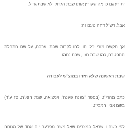
יתורץ גם כן מה שקורין אותו שבת הגדול ולא שבת גדול.
אבל, רש"ל דחה טעם זה:
אך הקשה מורי ז"ל, הוי להו לקרות שבת וערבה, על שם התחלת
ההפטרה, כמו שבת חזון, שבת נחמו.
שבת ראשונה שלא חזרו במוצ"ש לעבודה
כתב מהרי"ט (בספר "צפנת פענח", ויניציאה, שנת הזא"ת, סז ע"ד)
בשם אביו המבי"ט:
לפי כשהיו ישראל במצרים שאל משה מפרעה יום אחד של מנוחה