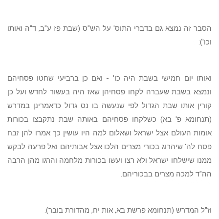
הסבר זה נמצא גם בדברי התוס' על הש"ס (שבת פז ע"ב, ד"ה ואותו
וכו'):
ואותו יום חמישי בשבת היה כו' - ואם כן ברביעי שחטו פסחיהם
ונמצא בשבת שעברה לקחו פסחיהן שאז היה בעשור לחדש ועל כן
קורין אותו שבת הגדול לפי שנעשה בו נס גדול כדאמרינן במדרש
(תנחומא פ' בא) כשלקחו פסחיהם באותה שבת נתקבצו בכורות
אומות העולם אצל ישראל ושאלום למה היו עושין כך אמרו להן זבח
פסח לה' שיהרוג בכורי מצרים הלכו אצל אבותיהם ואל פרעה לבקש
ממנו שישלחו ישראל ולא רצו ועשו בכורות מלחמה והרגו מהן הרבה
הה"ד למכה מצרים בבכוריהם.
וז"ל המדרש (תנחומא פרשת בא, אות יח, מהדורת בובר):