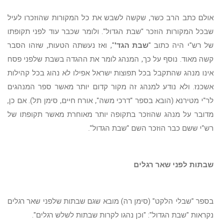
אולם כתב הרב כשר, שקשה לשבש את כל המקורות שהוזכרו לעיל
שבכל המקורות הוזכר "שבת הגדול". ולומר שכבר עוד לפני תקופתו
של רש"י היה כתוב "
שבת הגד'
", ואז נעשתה הטעות, שזהו הסבר
קשה מאוד. נוסף על כך, המנהג לומר את ההגדה בשבת שלפני פסח
אינו מנהג שהתקבל בכל תפוצות ישראל אפילו לא נהוג בכל קהילות
אשכנז. ולא נודע למנהג זה מקור קדום יותר מאשר ספר המנהגים
לר"י מטירנא (הובא בספר "דרכי משה", אורח חיים, סימן תל). אם כן,
מדובר על מנהג שהוזכר בתקופה יותר מאוחרת מאשר תקופתו של
רש"י ששם כבר הוזכר השם "שבת הגדול".
שבתות לפני שאר רגלים
בספר "שבלי הלקט" (סימן רה) מובא שגם שבתות שלפני שאר רגלים
נקראות "שבת הגדול": "וכן נהגו לקרות שבתות לשלש רגלים".