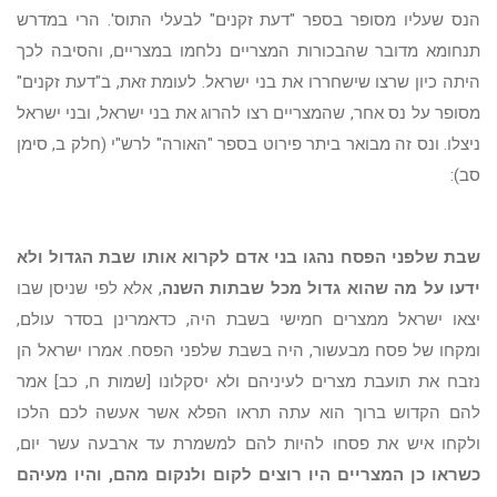
הנס שעליו מסופר בספר "דעת זקנים" לבעלי התוס'. הרי במדרש
תנחומא מדובר שהבכורות המצריים נלחמו במצריים, והסיבה לכך
היתה כיון שרצו שישחררו את בני ישראל. לעומת זאת, ב"דעת זקנים"
מסופר על נס אחר, שהמצריים רצו להרוג את בני ישראל, ובני ישראל
ניצלו. ונס זה מבואר ביתר פירוט בספר "האורה" לרש"י (חלק ב, סימן
סב):
שבת שלפני הפסח נהגו בני אדם לקרוא אותו שבת הגדול ולא
ידעו על מה שהוא גדול מכל שבתות השנה
, אלא לפי שניסן שבו
יצאו ישראל ממצרים חמישי בשבת היה, כדאמרינן בסדר עולם,
ומקחו של פסח מבעשור, היה בשבת שלפני הפסח. אמרו ישראל הן
נזבח את תועבת מצרים לעיניהם ולא יסקלונו [שמות ח, כב] אמר
להם הקדוש ברוך הוא עתה תראו הפלא אשר אעשה לכם הלכו
ולקחו איש את פסחו להיות להם למשמרת עד ארבעה עשר יום,
כשראו כן המצריים היו רוצים לקום ולנקום מהם, והיו מעיהם