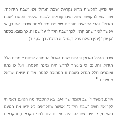
יש עדיין, להקשות מדוע נקראת "שבת הגדול" ולא "שבת הגדולה".
ועוד עש להקשות שהקראים קוראים לשבת שלפני הפסח "שבת
הגדול". והרי הקראים סוברים שמונים מיד לאחר שבת. ואם כן, אי
אפשר לומר שהם קראו לכך "שבת הגדול" על שם זה. כך מובא בספר
"גן עדן" (ענין תפלה פרק ד, גוזלווא תרכ"ד, דף עו, ג-ד):
שבת ההלל הגדול; ובהיות שבת הגדול הסמוכה לפסח אומרים הלל
הגדול. והטעם כי בעשור לחדש היה נמנה הפסח... ועל כן נהגו
ואומרים הלל הגדול בשבת זו הסמוכה לפסח, אודות יציאת ישראל
[5]
ממצרים...
אולם, אפשר ליישב ולומר שר' זאבי בא להסביר מה הטעם האמיתי
לקריאת השם "שבת הגדול". אפשר שהקראים לא ידעו את הטעם
האמיתי, קביעת שם זה היה מוקדם עוד לפני הקראים, והקראים