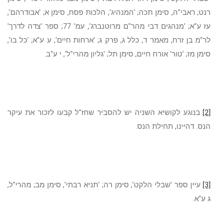
רנט; ראבי"ה, סימן תכה; 'המנהיג', הלכות פסח, סימן א; 'אבודרהם',
עז ע"א; 'מנהגים דבי מהר"ם מרוטנברג', עמ' 77; ספר 'צדה לדרך'
לר"מ בן זרח, מאמר ד, כלל ג, פרק ג; 'ארחות חיים', ע ע"א; 'כל בו',
סימן מז; 'טור' אורח חיים, סימן תל; 'גליון מהרי"ל', י ע"ב.
[2]
בנוגע לקושיא השניה יש להסביר שחז"ל קבעו לזכור את עיקר
הנס. דהיינו, תחילת הנס.
[3]
עיין ספר 'שבלי הלקט', סימן רה; 'תניא רבתי', סימן מב; מהרי"ל,
ג ע"א.