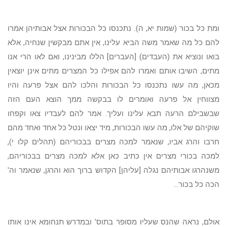
ומת כל בכור (שמות יא, ה). נתכנסו כל הבכורות אצל אבותיהן אמרו
להם כל מה שאמר משה הביא עלינו, אין אתם מבקשין שנחיה, אלא
בואו ונוציא את (העבדים) [העברים] הללו מבינינו, ואם לאו הרי אנו
מתים, השיבו אותם ואמרו להם אפילו כל המצרים מתים אינן יוצאין
מכאן, מה עשו נתכנסו כל הבכורות והלכו להם אצל פרעה והיו
מצווחין אל פרעה ואומרים לו בבקשה ממך הוצא העם הזה
שבשבילם הרעה תבא עלינו ועליך. אמר להם לעבדיו צאו וקפחו
שוקיהם של אלו, מה עשו הבכורות, מיד יצאו ונטל כל אחד ואחד מהם
חרבו והרג אביו, שנאמר למכה מצרים בבכוריהם (תהלים קלו י),
למכה בכורי מצרים אין כתיב כאן אלא למכה מצרים בבכוריהם,
משנהרגו אבותיהם נגלה [עליהן] הקדוש ברוך הוא והרגן, שנאמר וה'
הכה כל בכור...
אולם, נראה שהנס שעליו מסופר בתוס' ובמדרש תנחומא אינו אותו