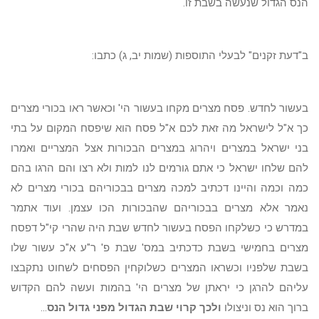
הנס הגדול שנעשה בשבת זו.
ב"דעת זקנים" לבעלי התוספות (שמות יב, ג) כתבו:
בעשור לחדש. פסח מצרים מקחו בעשור הי' וכאשר ראו בכורי מצרים
כך א"ל לישראל מה זאת לכם א"ל פסח הוא שיפסח המקום על בתי
בני ישראל במצרים ויהרוג במצרים הבכורות אצל המצריים ואמרו
להם שלחו ישראל כי אתם גורמים לנו למות ולא רצו והם הרגו בהם
כמה וכמה והיינו דכתיב למכה מצרים בבכוריהם בכורי מצרים לא
נאמר אלא מצרים בבכוריהם שהבכורות הכו עצמן. ועוד אתמר
במדרש כי כשלקחו הפסח בעשור לחדש שבת היה שהרי קי"ל דפסח
מצרים בחמישי בשבת כדכתיב במס' שבת פ' ר"ע א"כ עשור שלו
בשבת שלפניו וכשראו המצרים כשלוקחין הפסחים לשחוט נתקבצו
עליהם להרגן כי יראתן של מצרים הי' בהמות ועשה להם הקדוש
ברוך הוא נס וניצולו
ולכך קרוי שבת הגדול מפני גדול הנס
...