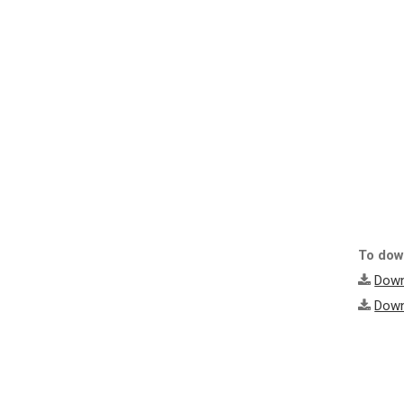
To down
Down
Down