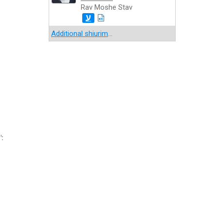
Rav Moshe Stav
ע
Additional shiurim
...
":