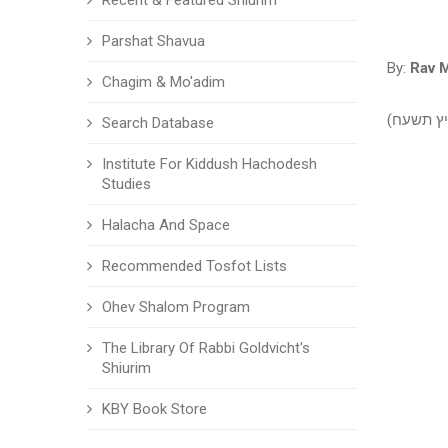
Recent & Featured Shiurim
Parshat Shavua
By:
Rav 
Chagim & Mo'adim
קיץ תשעח
Search Database
Institute For Kiddush Hachodesh
Studies
Halacha And Space
Recommended Tosfot Lists
Ohev Shalom Program
The Library Of Rabbi Goldvicht's
Shiurim
KBY Book Store