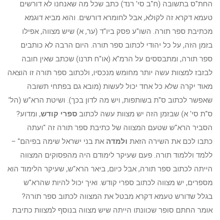
החת"ס בתשובה (ח"ב סי' רנד) כתב שכל מה שאנחנו לא דורשים
טעמא דקרא זה לקולא, אבל לחומרא דורשים. והוא מביא דוגמא
מכתיבת ספר תורה. השו"ע פסק ביו"ד (ער, א) שיש מצווה, אפילו
בזמן הזה, על כל יהודי לכתוב ספר תורה. היום הרבה לא כותבים
ספר תורה, ומתבססים על הרמ"א (או"ח תרנו) שכתב שאין חובה
לבזבז למצוות עשה יותר מחומש מנכסיו, ולכתוב ספר תורה זו הוצאה
מאוד יקרה שלא כל אחד יכול לעשות (מובא גם בפתחי תשובה
שאפשר לכתוב ס"ת בשותפות, ויש מה לדון בכך). ושיטת הרא"ש (הל'
ס"ת סי' א) שבזמן הזה יש מצוות עשה לכתוב
ספרי קודש
, ומדוע?
הסביר הרא"ש שטעם המצווה של כתיבת ספר תורה זה "ועתה
כתבו לכם את השירה הזאת
ולמדה
את בני ישראל שימה בפיהם" –
ללמד וללמוד תורה. פעם שעיקר לימודם היה מהפסוקים המצווה
הייתה לכתוב ספר תורה, אבל כיום, ביאר הרא"ש, שעיקר הלימוד הוא
מספרים, יש מצווה לכתוב ספרי קודש. ואיך יכול להיות שהרא"ש
בגלל שדורש טעמא דקרא מבטל את המצווה לכתוב ספר תורה?
אומר החתם סופר שכוונתו הייתה שיש מצווה בנוסף למצוות כתיבת