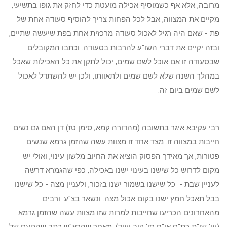
מרובה, אלא אף כשמוסיף אכילה מועטת כדי לחזק את גופו בתשיעי,
מקיים את המצווה, אבל לכל הפחות צריך להוסיף סעודה אחת של
פת - שאם היה רגיל לאכול סעודה מרכזית אחת בפת שיעשה שתיים,
ובזה יקיים את דברי השו"ע להרבות בסעודה. וכתבו המקובלים
שבסעודה זו אם אוכל לשם שמים, יכול לתקן את כל האכילות שאכל
במהלך השנה שלא לשם שמים ולתאוותו, ולכן יש להשתדל לאכול
לשם שמים ביום זה.
רבי עקיבא איגר בתשובה (מהדורה קמא, סימן טז) דן האם גם נשים
חייבות במצווה זו. מצד אחד זו מצוות עשה שהזמן גרמא שנשים
פטורות, אך מאידך הפסוק הוציא את החיוב מלשון עינוי, ואולי יש
מקום לדרוש כל שישנו בעינוי ישנו באכילה, כפי שהגמרא דרשה
לעניין שבת - כל שישנו בשמור ישנו בזכור, ולעניין מצה - כל שישנו
בבל תאכל חמץ ישנו בקום אכול מצה. ונשאר בצ"ע. ורבים
מהאחרונים הכריעו שחייבות למרות שזו מצוות עשה שהזמן גרמא