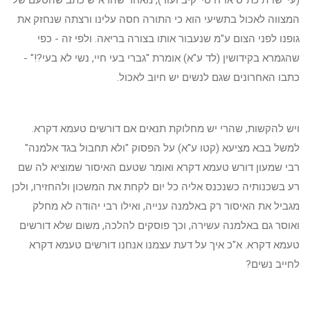
(עי' שו"ת כת"ס או"ח סי' קיב ועוד), מאחר שהרא"ש כתב שהטעם של
המצווה לאכול בתשיעי הוא כי התורה חסה עלינו ורצתה שנחזק את
גופנו לפני הצום ע"מ שנעבור אותו בצורה בריאה. ולפי זה - כפי
שהגמרא בקידושין (לד ע"א) אומרת "גברי בעי חיי, נשי לא בעי?!" -
כתבו האחרונים שגם לנשים יש חיוב לאכול.
ויש להקשות, שהרי יש מחלוקת תנאים אם דורשים טעמא דקרא.
למשל בבא מציעא (קטו ע"א) על הפסוק
"
ולא תחבול בגד אלמנה
"
רבי שמעון דורש טעמא דקרא ואומר שטעם האיסור שמוציא לה שם
רע בשכנותיה כשנכנס אליה כל יום לקחת את המשכון ולהחזירו, ולכן
מגביל את האיסור רק באלמנה ענייה, ואילו רבי יהודה לא מחלק
ואוסר גם באלמנה עשירה, וכך פוסקים להלכה, משום שלא דורשים
טעמא דקרא. א"כ איך על דעת עצמנו אנחנו דורשים טעמא דקרא
לחייב נשים?