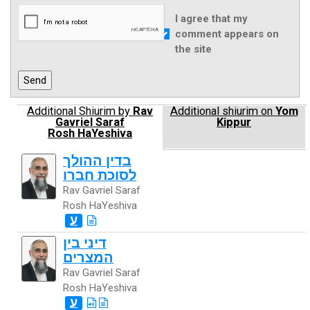
I agree that my
comment appears on
the site
Additional Shiurim by
Rav
Additional shiurim on
Yom
Gavriel Saraf
Kippur
Rosh HaYeshiva
בדין ההולך
לסוכת חברו
Rav Gavriel Saraf
Rosh HaYeshiva
ע
דיני בין
המצרים
Rav Gavriel Saraf
Rosh HaYeshiva
ע