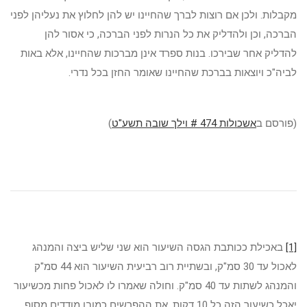
מקבלות. ולכן אם רוצות לברך שהחיינו יש להן לחלוץ את נעליהן לפני
הברכה, וכן ולהדליק את כל הנרות לפני הברכה, כי אסור להן
להדליק אחר שבירכו. בנות ספרד אינן מברכות שהחיינו, אלא באות
לביה"כ ויוצאות בברכת שהחיינו שאומר החזן בכל נדרי.
(פורסם ב
אשכולות 474 # וילך שובה תשע"ט
)
[1]
באכילת ככותבת הגסה השיעור הוא שני שליש ביצה והמנהג
לאכול עד 30 סמ"ק, ובשתיית רוב רביעית השיעור הוא 44 סמ"ק
והמנהג לשתות עד 40 סמ"ק. וחולה שאמרו לו לאכול פחות מכשיעור
יאכל כשיעור הזה כל 10 דקות. את ההפרשים כמובן מודדים מסוף