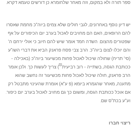
ספר תורה ולא במקום, וזה מאחר שלחומרא כן דורשים טעמא דקרא.
יש דיון נוסף באחרונים, לגבי חולים שלא צמים ביוה"כ מחמת שאסרו
להם הרופאים, האם הם מחויבים לאכול בערב יום הכיפורים על אף
שפטורים מהצום. השדה חמד אומר שיש להם חיוב כי אולי ירחם ה'
והם יוכלו לצום ביוה"כ. הרב צבי פסח פראנק הביא את דברי השו"ע
(סי' תריח) שחולה שיכול לאכול פחות מכשיעור ביוה"כ (באכילה -
[1]
ככותבת הגסה, בשתייה - רוב רביעית
) צריך לעשות כך. ולכן אומר
הרב פראנק, חולה שיכול לאכול פחות מכשיעור זה נחשב שהוא
מתענה, מאחר שהגמרא ביומא (פ ע"א) אומרת שהעינוי מתבטל רק
אם אוכל ככותבת הגסה, ומשום כך גם מחויב לאכול בערב יום כיפור.
וע"ע בכת"ס שם.
ריצוי חברו