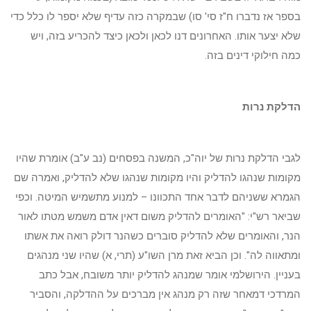
בספר אז נדברו ח"ז סי' סו) שבמקרה כזה עדיף שלא יספר לו כלל כדי
שלא יצער אותו. האחרונים דנו לכאן ולכאן כיצד להכריע בזה, ויש
כמה חילוקי דינים בזה.
הדלקת נרות
לגבי הדלקת נרות של יוה"כ, המשנה בפסחים (נב ע"ב) אומרת שהיו
מקומות שנהגו להדליק והיו מקומות שנהגו שלא להדליק, ואמרה שם
הגמרא ששניהם לדבר אחד התכוונו – למנוע מתשמיש המיטה. וכפי
שביאר רש"י: "האומרים להדליק משום דאין אדם משמש מטתו לאור
הנר, והאומרים שלא להדליק סוברים כשהנר דולק רואה את אשתו
ומתאווה לה". וכן הביא זאת מרן השו"ע (תרי, א) שהיו שני מנהגים
בעניין. הירושלמי אומר שמנהג להדליק יותר משובח, אבל כתב
המרדכי דמאחר שזה רק מנהג אין מברכים על ההדלקה, והסביר