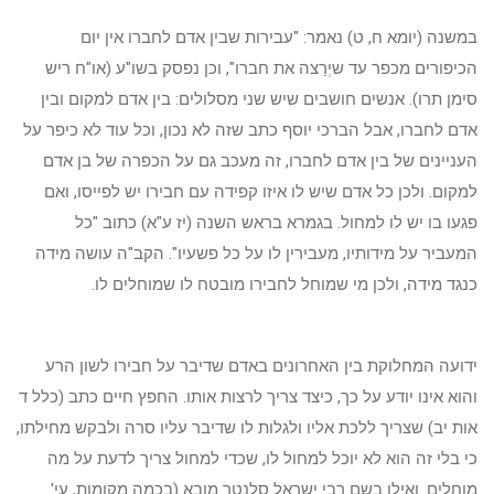
במשנה (יומא ח, ט) נאמר: "עבירות שבין אדם לחברו אין יום
הכיפורים מכפר עד שיְרַצה את חברו", וכן נפסק בשו"ע (או"ח ריש
סימן תרו). אנשים חושבים שיש שני מסלולים: בין אדם למקום ובין
אדם לחברו, אבל הברכי יוסף כתב שזה לא נכון, וכל עוד לא כיפר על
העניינים של בין אדם לחברו, זה מעכב גם על הכפרה של בן אדם
למקום. ולכן כל אדם שיש לו איזו קפידה עם חבירו יש לפייסו, ואם
פגעו בו יש לו למחול. בגמרא בראש השנה (יז ע"א) כתוב "כל
המעביר על מידותיו, מעבירין לו על כל פשעיו". הקב"ה עושה מידה
כנגד מידה, ולכן מי שמוחל לחבירו מובטח לו שמוחלים לו.
ידועה המחלוקת בין האחרונים באדם שדיבר על חבירו לשון הרע
והוא אינו יודע על כך, כיצד צריך לרצות אותו. החפץ חיים כתב (כלל ד
אות יב) שצריך ללכת אליו ולגלות לו שדיבר עליו סרה ולבקש מחילתו,
כי בלי זה הוא לא יוכל למחול לו, שכדי למחול צריך לדעת על מה
מוחלים. ואילו בשם רבי ישראל סלנטר מובא (בכמה מקומות, עי'