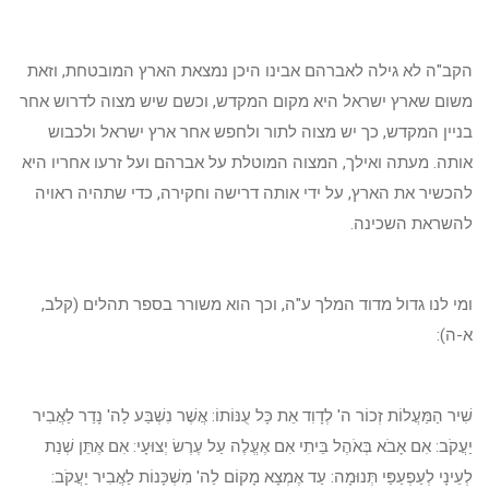
הקב"ה לא גילה לאברהם אבינו היכן נמצאת הארץ המובטחת, וזאת
משום שארץ ישראל היא מקום המקדש, וכשם שיש מצוה לדרוש אחר
בניין המקדש, כך יש מצוה לתור ולחפש אחר ארץ ישראל ולכבוש
אותה. מעתה ואילך, המצוה המוטלת על אברהם ועל זרעו אחריו היא
להכשיר את הארץ, על ידי אותה דרישה וחקירה, כדי שתהיה ראויה
להשראת השכינה.
ומי לנו גדול מדוד המלך ע"ה, וכך הוא משורר בספר תהלים (קלב,
א-ה):
שִׁיר הַמַּעֲלוֹת זְכוֹר ה' לְדָוִד אֵת כָּל עֻנּוֹתוֹ: אֲשֶׁר נִשְׁבַּע לַה' נָדַר לַאֲבִיר
יַעֲקֹב: אִם אָבֹא בְּאֹהֶל בֵּיתִי אִם אֶעֱלֶה עַל עֶרֶשׂ יְצוּעָי: אִם אֶתֵּן שְׁנַת
לְעֵינָי לְעַפְעַפַּי תְּנוּמָה: עַד אֶמְצָא מָקוֹם לַה' מִשְׁכָּנוֹת לַאֲבִיר יַעֲקֹב: