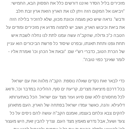
מזכירים בליל הסדר ואיננו דורשים כלל את הפסוק הבא, החמישי:
"ויביאנו אל המקום הזה ויתן לנו את הארץ הזאת ארץ זבת חלב
ודבש". נראה שיש כאן מגמה וכוונת מכוון, שלא להזכיר בלילה הזה
את ביאת וכיבוש הארץ, ושוב יש לתמוה מדוע אין מזכירים ומודים על
הטבה כ"כ גדולה, שהקב"ה עשה עמנו לתת לנו נחלה לשבת איש
תחת גפנו ותחת תאנתו, ובפרט שיסוד כל פרשת הביכורים הוא עניין
של הכרת הטוב, כדברי רש"י שם: "ובאת אל הכהן וכו' ואמרת אליו -
לומר שאינך כפוי טובה".
כדי לבאר זאת נקדים שאלה נוספת. הקב"ה מלווה את עם ישראל
בכל דרכם מיציאת מצרים, קריעת ים סוף, ההליכה במדבר וכו', ודואג
לכל מחסורם ללא שום סיוע ועזר מצד עם ישראל. הכל באתערותא
דלעילא. והנה, כאשר עמדו ישראל בפתחה של הארץ, העם מתארגן
להקים צבא ונלחם בעצמו, ואמנם הקב"ה עושה להם ניסים על כל
צעד ושעל, אבל נדרש מאמץ מצד העם. וצריך להבין זאת, היש מעצור