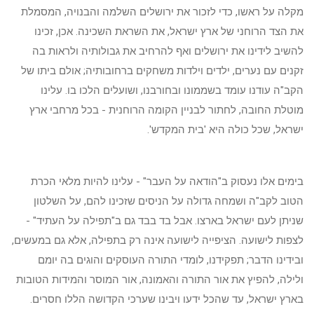
מקלה על ראשו, כדי לזכור את ירושלים השלמה והבנויה, המסמלת
את הצד הרוחני של ארץ ישראל, את השראת השכינה. אכן, זכינו
להשיב לידינו את ירושלים ואף להרחיב את גבולותיה ולראות בה
זקנים עם נערים, ילדים וילדות משחקים ברחובותיה; אולם ביתו של
הקב"ה עודנו עומד בשממונו ובחורבנו, ושועלים הלכו בו. עלינו
מוטלת החובה, לחתור לבניין הקומה הרוחנית - בכל מרחבי ארץ
ישראל, שכל כולה היא 'בית המקדש'.
בימים אלו נעסוק ב"הודאה על העבר" - עלינו להיות מלאי הכרת
הטוב לקב"ה ושמחה גדולה על הניסים שזכינו להם, על השלטון
שניתן לעם ישראל בארצו. אבל בד בבד גם ב"תפילה על העתיד" -
לצפות לישועה. הציפייה לישועה אינה רק בתפילה, אלא גם במעשים,
ובידינו הדבר; תפקידנו, לומדי התורה העוסקים והוגים בה יומם
ולילה, להפיץ את אור התורה והאמונה, אור המוסר והמידות הטובות
בארץ ישראל, עד שהכל ידעו ויבינו שערכי הקדושה הללו חסרים.