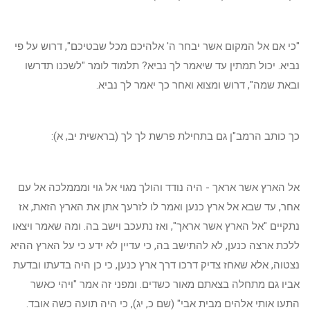
"כי אם אל המקום אשר יבחר ה' אלהיכם מכל שבטיכם", דרוש על פי
נביא. יכול תמתין עד שיאמר לך נביא? תלמוד לומר "לשכנו תדרשו
ובאת שמה", דרוש ומצוא ואחר כך יאמר לך נביא.
כך כותב הרמב"ן גם בתחילת פרשת לך לך (בראשית יב, א):
אל הארץ אשר אראך - היה נודד והולך מגוי אל גוי ומממלכה אל עם
אחר, עד שבא אל ארץ כנען ואמר לו לזרעך אתן את הארץ הזאת, אז
נתקיים "אל הארץ אשר אראך", ואז נתעכב וישב בה. ומה שאמר ויצאו
ללכת ארצה כנען, לא להתישב בה, כי עדיין לא ידע כי על הארץ ההיא
נצטוה, אלא שאחז צדיק דרכו דרך ארץ כנען, כי כן היה בדעתו ובדעת
אביו גם מתחלה בצאתם מאור כשדים. ומפני זה אמר "ויהי כאשר
התעו אותי אלהים מבית אבי" (שם כ, יג), כי היה תועה כשה אובד.