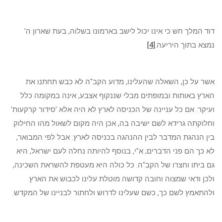
דוד המלך חש כי אינו יכול לישב בארמונו בשלוה, בעת שארון ה'
נמצא בתוך היריעה.
[4]
אשר על כן, השאלה שהעלינו, מדוע הקב"ה לא כבש תחתנו את
הארץ באותות ובמופתים מבלי שננקוף אצבע, אינה במקומה כלל
ועיקר. אם כל עניינה של הכניסה לארץ לא היה אלא 'סידור קרקעות'
וחלוקתה גרידא לשם ישיבה בה, אכן היה מקום לשאול מהו החילוק
בין הנהגת המדבר לבין ההנהגה בכניסה לארץ. אבל לפי המבואר,
לא כך הם פני הדברים; א"י, בנוסף להיותה נחלה לעם ישראל, היא
גם ביתו וחצרו של הקב"ה. כל כולה היא מעטפת להשראת השכינה,
ולכן ודאי שמצוה וחובה קדושה מוטלת עלינו לכבוש את הארץ
ולהתאמץ לשם כך, כשם שעלינו לדרוש ולחתור לבניינו של המקדש.