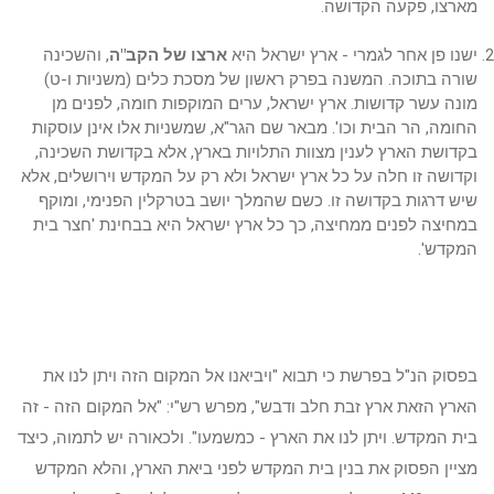
מארצו, פקעה הקדושה.
ישנו פן אחר לגמרי - ארץ ישראל היא
ארצו של הקב"ה
, והשכינה
שורה בתוכה. המשנה בפרק ראשון של מסכת כלים (משניות ו-ט)
מונה עשר קדושות. ארץ ישראל, ערים המוקפות חומה, לפנים מן
החומה, הר הבית וכו'. מבאר שם הגר"א, שמשניות אלו אינן עוסקות
בקדושת הארץ לענין מצוות התלויות בארץ, אלא בקדושת השכינה,
וקדושה זו חלה על כל ארץ ישראל ולא רק על המקדש וירושלים, אלא
שיש דרגות בקדושה זו. כשם שהמלך יושב בטרקלין הפנימי, ומוקף
במחיצה לפנים ממחיצה, כך כל ארץ ישראל היא בבחינת 'חצר בית
המקדש'.
בפסוק הנ"ל בפרשת כי תבוא "ויביאנו אל המקום הזה ויתן לנו את
הארץ הזאת ארץ זבת חלב ודבש", מפרש רש"י: "אל המקום הזה - זה
בית המקדש. ויתן לנו את הארץ - כמשמעו". ולכאורה יש לתמוה, כיצד
מציין הפסוק את בנין בית המקדש לפני ביאת הארץ, והלא המקדש