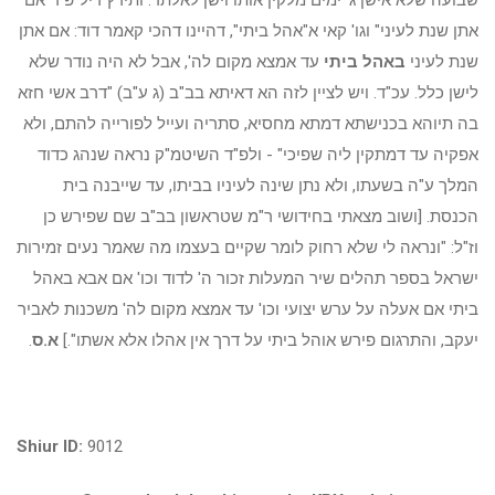
שבועה שלא אישן ג' ימים מלקין אותו וישן לאלתר. ותירץ דיל"פ ד"אם
אתן שנת לעיני" וגו' קאי א"אהל ביתי", דהיינו דהכי קאמר דוד: אם אתן
שנת לעיני
באהל ביתי
עד אמצא מקום לה', אבל לא היה נודר שלא
לישן כלל. עכ"ד. ויש לציין לזה הא דאיתא בב"ב (ג ע"ב) "דרב אשי חזא
בה תיוהא בכנישתא דמתא מחסיא, סתריה ועייל לפורייה להתם, ולא
אפקיה עד דמתקין ליה שפיכי" - ולפ"ד השיטמ"ק נראה שנהג כדוד
המלך ע"ה בשעתו, ולא נתן שינה לעיניו בביתו, עד שייבנה בית
הכנסת. [ושוב מצאתי בחידושי ר"מ שטראשון בב"ב שם שפירש כן
וז"ל: "ונראה לי שלא רחוק לומר שקיים בעצמו מה שאמר נעים זמירות
ישראל בספר תהלים שיר המעלות זכור ה' לדוד וכו' אם אבא באהל
ביתי אם אעלה על ערש יצועי וכו' עד אמצא מקום לה' משכנות לאביר
יעקב, והתרגום פירש אוהל ביתי על דרך אין אהלו אלא אשתו".]
א.ס
.
Shiur ID:
9012