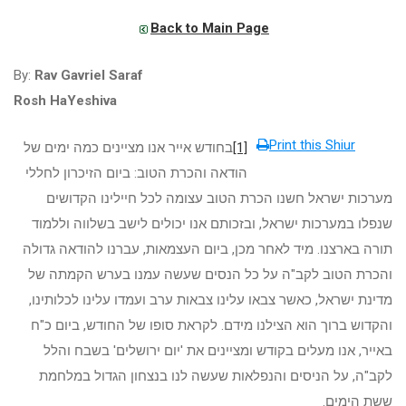
Back to Main Page
By:
Rav Gavriel Saraf
Rosh HaYeshiva
Print this Shiur
[1]
בחודש אייר אנו מציינים כמה ימים של
הודאה והכרת הטוב: ביום הזיכרון לחללי
מערכות ישראל חשנו הכרת הטוב עצומה לכל חיילינו הקדושים
שנפלו במערכות ישראל, ובזכותם אנו יכולים לישב בשלווה וללמוד
תורה בארצנו. מיד לאחר מכן, ביום העצמאות, עברנו להודאה גדולה
והכרת הטוב לקב"ה על כל הנסים שעשה עמנו בערש הקמתה של
מדינת ישראל, כאשר צבאו עלינו צבאות ערב ועמדו עלינו לכלותינו,
והקדוש ברוך הוא הצילנו מידם. לקראת סופו של החודש, ביום כ"ח
באייר, אנו מעלים בקודש ומציינים את 'יום ירושלים' בשבח והלל
לקב"ה, על הניסים והנפלאות שעשה לנו בנצחון הגדול במלחמת
ששת הימים.