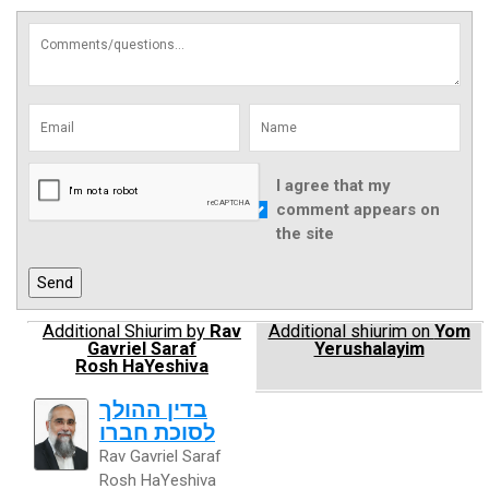
I agree that my
comment appears on
the site
Additional Shiurim by
Rav
Additional shiurim on
Yom
Gavriel Saraf
Yerushalayim
Rosh HaYeshiva
בדין ההולך
לסוכת חברו
Rav Gavriel Saraf
Rosh HaYeshiva