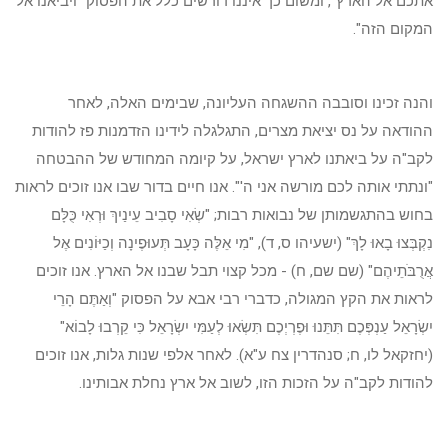
אתכם אל הארץ", ומשום כך איננו דורשים כלל את הפסוק "ויביאנו אל
המקום הזה".
והנה זכינו וסובבה ההשגחה העליונה, שבימים האלה, לאחר
ההודאה על נס יציאת מצרים, התגלגלה לידינו הזדמנות פז להודות
לקב"ה על ביאתנו לארץ ישראל, על קיומה המחודש של ההבטחה
"ונתתי אותה לכם מורשה אני ה'". אנו חיים בדור שבו אנו זוכים לראות
בחוש בהתגשמותן של נבואות רבות; "שְׂאִי סָבִיב עֵינַיִךְ וּרְאִי כֻּלָּם
נִקְבְּצוּ בָאוּ לָךְ" (ישעיהו ס, ד), "מִי אֵלֶּה כָּעָב תְּעוּפֶינָה וְכַיּוֹנִים אֶל
אֲרֻבֹּתֵיהֶם" (שם שם, ח) - מכל קצוי תבל שבנו אל הארץ. אנו זוכים
לראות את הקץ המגולה, כדברי רבי אבא על הפסוק "וְאַתֶּם הָרֵי
יִשְׂרָאֵל עַנְפְּכֶם תִּתֵּנוּ וּפֶרְיְכֶם תִּשְׂאוּ לְעַמִּי יִשְׂרָאֵל כִּי קֵרְבוּ לָבוֹא"
(יחזקאל לו, ח; סנהדרין צח ע"א). לאחר אלפי שנות גלות, אנו זוכים
להודות לקב"ה על הזכות הזו, לשוב אל ארץ נחלת אבותינו.