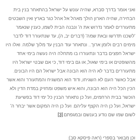
ואני אומר בדרך סברא, שהיה עונש על ישראל בהתאחר בנין בית
הבחירה, שהיה הארון הולך מאהל אל אהל כגר בארץ ואין השבטים
מתעוררים לאמר נדרוש את ה' ונבנה הבית לשמו, כענין שנאמר
'לשכנו תדרשו ובאת שמה' (דברים יב, ה), עד שנתעורר דוד לדבר
מימים רבים ולזמן ארוך... ונתאחר עוד הבנין עד מלוך שלמה. ואלו היו
ישראל חפצים בדבר ונתעוררו בו מתחלה היה נעשה בימי אחד
מהשופטים או בימי שאול, או גם בימי דוד, כי אם שבטי ישראל היו
מתעוררים בדבר לא היה הוא הבונה אבל ישראל הם היו הבונים.
אבל כאשר העם לא השגיחו, ודוד הוא המשגיח והמתעורר והוא אשר
הכין הכל היה הוא הבונה, והוא איש משפט ומחזיק במדת הדין ולא
הוכשר בבית הרחמים, ועל כן נתאחר הבנין כל ימי דוד בפשיעת
ישראל, ועל כן היה הקצף עליהם. ועל כן היה המקום אשר יבחר ה'
לשום שמו שם נודע בענשם ובמגפתם.
[3]
וכן מבואר בספרי (ראה פיסקא סב):