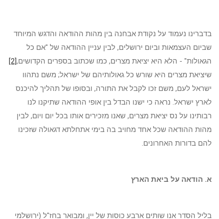
בדברינו נעמוד על נקודת אבחנה בין מהות ההודאה והדגש המיוחד
שביום העצמאות וביום ירושלים, לבין עניין ההודאה של "אם כל
הגאולות" - הלא היא יציאת מצרים, כמו שכתוב בספרים הקדושים,
[2]
שיציאת מצרים היא שורש כל גאולותיהם של ישראל; משם נתהוו
ישראל לעם, משם זכו לקבל את התורה, ובסופו של תהליך להיכנס
לארץ ישראל. נראה כי ישנו הבדל בין אופי ההודאה שתיקנו לנו
רבותינו על נס יציאת מצרים, שאנו מזכירים אותו בכל יום ויום, לבין
מהות ההודאה שכל אחד מחויב בה בימי אתחלתא דגאולה שזכינו
להם בדורות האחרונים.
א. הודאה על ביאת הארץ
בליל הסדר אנו שותים ארבע כוסות של יין, ומבואר בחז"ל (ירושלמי