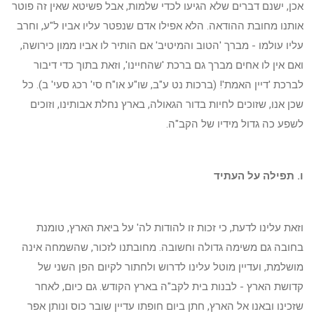
אכן, ישנם דברים שלא הגיעו לכדי שלמות, אבל פשיטא שאין זה פוטר
אותנו מחובת ההודאה. הלא אפילו אדם שנפטר עליו אביו ל"ע, וחרב
עליו עולמו - מברך 'הטוב והמיטיב' אם הותיר לו אביו ממון כירושה,
ואם אין לו אחים מברך גם ברכת 'שהחיינו', וזאת בתוך כדי דיבור
לברכת 'דיין האמת'! (ברכות נט ע"ב, שו"ע או"ח סי' רכג סעי' ב). כל
שכן אנו, שזוכים לחיות בדור הגאולה, בארץ נחלת אבותינו, וזוכים
לשפע כה גדול מידיו של הקב"ה.
ו. תפילה על העתיד
וזאת עלינו לדעת, כי זכות זו להודות לה' על ביאת הארץ, טומנת
בחובה גם משימה גדולה וחשובה. מחובתנו לזכור, שהשמחה אינה
מושלמת, ועדיין מוטל עלינו לדרוש ולחתור לקיום הפן השני של
קדושת הארץ - לבנות בית לקב"ה בארץ הקודש. גם כיום, לאחר
שזכינו ובאנו אל הארץ, חתן ביום חופתו עדיין שובר כוס ונותן אפר