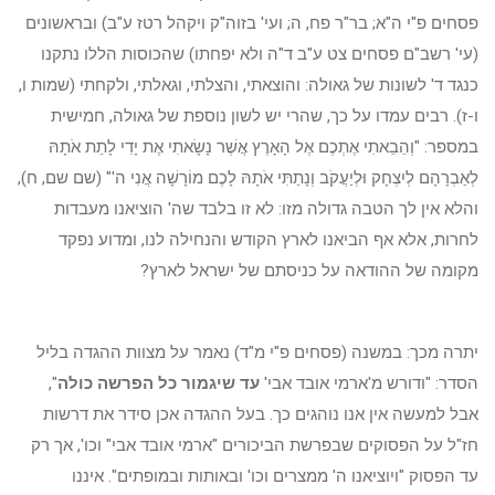
פסחים פ"י ה"א; בר"ר פח, ה; ועי' בזוה"ק ויקהל רטז ע"ב) ובראשונים
(עי' רשב"ם פסחים צט ע"ב ד"ה ולא יפחתו) שהכוסות הללו נתקנו
כנגד ד' לשונות של גאולה: והוצאתי, והצלתי, וגאלתי, ולקחתי (שמות ו,
ו-ז). רבים עמדו על כך, שהרי יש לשון נוספת של גאולה, חמישית
במספר: "וְהֵבֵאתִי אֶתְכֶם אֶל הָאָרֶץ אֲשֶׁר נָשָׂאתִי אֶת יָדִי לָתֵת אֹתָהּ
לְאַבְרָהָם לְיִצְחָק וּלְיַעֲקֹב וְנָתַתִּי אֹתָהּ לָכֶם מוֹרָשָׁה אֲנִי ה'" (שם שם, ח),
והלא אין לך הטבה גדולה מזו: לא זו בלבד שה' הוציאנו מעבדות
לחרות, אלא אף הביאנו לארץ הקודש והנחילה לנו, ומדוע נפקד
מקומה של ההודאה על כניסתם של ישראל לארץ?
יתרה מכך: במשנה (פסחים פ"י מ"ד) נאמר על מצוות ההגדה בליל
הסדר: "ודורש מ'ארמי אובד אבי'
עד שיגמור כל הפרשה כולה
",
אבל למעשה אין אנו נוהגים כך. בעל ההגדה אכן סידר את דרשות
חז"ל על הפסוקים שבפרשת הביכורים "ארמי אובד אבי" וכו', אך רק
עד הפסוק "ויוציאנו ה' ממצרים וכו' ובאותות ובמופתים". איננו