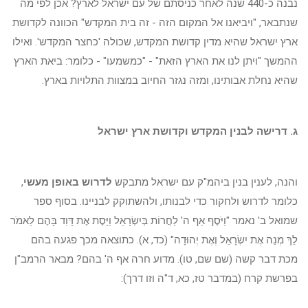
נבנה כ-440 שנה לאחר כניסתם של עם ישראל לארץ? אכן לפי מה
שנתבאר, "ויביאנו אל המקום הזה - זה בית המקדש" הכוונה לקדושת
ארץ ישראל שהיא מדין קדושת המקדש, שכולה 'כחצר המקדש'. ואילו
ההמשך "ויתן לנו את הארץ הזאת" - "כמשמעו" - כלומר: ביאת הארץ
שהיא נחלת אבותינו, ומזה נגזר החיוב במצוות התלויות בארץ.
ג. דרישה לבנין המקדש וקדושת ארץ ישראל
והנה, לענין בנין ביהמ"ק עם ישראל מתבקש
לדרוש באופן מעשי
,
כלומר לדרוש ולחקור כדי לבנותו, ולהשתוקק לבניינו. בסוף ספר
שמואל ב' נאמר "וַיֹּסֶף אַף ה' לַחֲרוֹת בְּיִשְׂרָאֵל וַיָּסֶת אֶת דָּוִד בָּהֶם לֵאמֹר
לֵךְ מְנֵה אֶת יִשְׂרָאֵל וְאֶת יְהוּדָה" (כד, א). כתוצאה מכך פגעה בהם
מכת דבר קשה (שם שם, טו). מדוע חרה אף ה' בהם? מבאר הרמב"ן
בפרשת קרח (במדבר טז, כא, ד"ה וזו דרך):