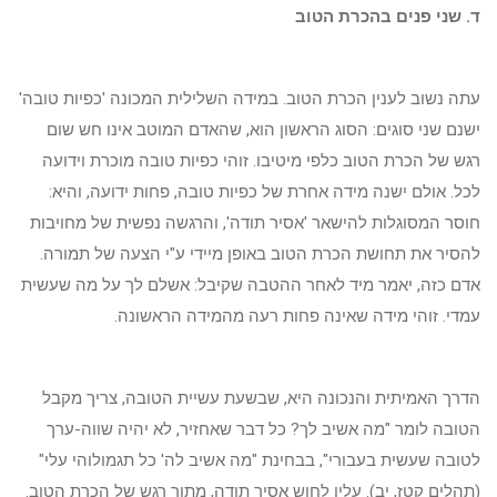
ד. שני פנים בהכרת הטוב
עתה נשוב לענין הכרת הטוב. במידה השלילית המכונה 'כפיות טובה'
ישנם שני סוגים: הסוג הראשון הוא, שהאדם המוטב אינו חש שום
רגש של הכרת הטוב כלפי מיטיבו. זוהי כפיות טובה מוכרת וידועה
לכל. אולם ישנה מידה אחרת של כפיות טובה, פחות ידועה, והיא:
חוסר המסוגלות להישאר 'אסיר תודה', והרגשה נפשית של מחויבות
להסיר את תחושת הכרת הטוב באופן מיידי ע"י הצעה של תמורה.
אדם כזה, יאמר מיד לאחר ההטבה שקיבל: אשלם לך על מה שעשית
עמדי. זוהי מידה שאינה פחות רעה מהמידה הראשונה.
הדרך האמיתית והנכונה היא, שבשעת עשיית הטובה, צריך מקבל
הטובה לומר "מה אשיב לך? כל דבר שאחזיר, לא יהיה שווה-ערך
לטובה שעשית בעבורי", בבחינת "מה אשיב לה' כל תגמולוהי עלי"
(תהלים קטז, יב). עליו לחוש אסיר תודה, מתוך רגש של הכרת הטוב.