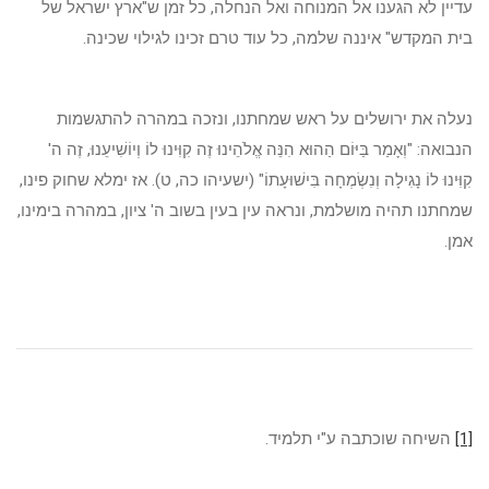
עדיין לא הגענו אל המנוחה ואל הנחלה, כל זמן ש"ארץ ישראל של
בית המקדש" איננה שלמה, כל עוד טרם זכינו לגילוי שכינה.
נעלה את ירושלים על ראש שמחתנו, ונזכה במהרה להתגשמות
הנבואה: "וְאָמַר בַּיּוֹם הַהוּא הִנֵּה אֱלֹהֵינוּ זֶה קִוִּינוּ לוֹ וְיוֹשִׁיעֵנוּ, זֶה ה'
קִוִּינוּ לוֹ נָגִילָה וְנִשְׂמְחָה בִּישׁוּעָתוֹ" (ישעיהו כה, ט). אז ימלא שחוק פינו,
שמחתנו תהיה מושלמת, ונראה עין בעין בשוב ה' ציון, במהרה בימינו,
אמן.
[1]
השיחה שוכתבה ע"י תלמיד.