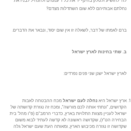
לה' להושיע ולסלק בהינף יד את כל ז' עממים ולהנחיל לבניו את
נחלתם אבותיהם ללא שום השתדלות מצדם?
ברם לאמתו של דבר, לשאלה זו אין שום יסוד, ונבאר את הדברים.
ב. שתי בחינות לארץ ישראל
לארץ ישראל ישנן שני פנים נפרדים:
ארץ ישראל היא
נחלה לעם ישראל
מכח ההבטחה לאבות
הקדושים, "ונתתי אותה לכם מורשה", ומכח זה נגזרת קדושתה של
ישראל לעניין מצוות התלויות בארץ, כדברי הרמב"ם (פ"ו מהל' בית
הבחירה הט"ז), שקדושה ראשונה לא קדשה לעתיד לבוא משום
שקדושה זו נגזרה מכיבוש הארץ, ומאותה העת שעם ישראל גלה