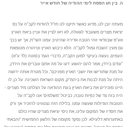
ה. בין חג הפסח לימי ההודיה של חודש אייר
מעתה יובן לנו, מדוע כאשר תיקנו לנו חז"ל להודות לקב"ה על נס
יציאת מצרים משעבוד לגאולה, לא ראו לציין את עניין ביאת הארץ.
אע"פ שבוודאי זוהי הטבה אדירה שהיטיב עמנו השי"ת, אך יש בכך
גם מעין 'השבת גמול' לקב"ה. הלא כיבוש הארץ וטיהורה מטומאת
העמים, נעשה בעיקר למען הקב"ה, כדברי הגמ' בסוטה (לד ע"א)
"עודם בירדן, אמר להם יהושע: דעו על מה אתם עוברים את הירדן,
על מנת שתורישו את יושבי הארץ מפניכם", וכל מטרת אותה ירושה
היתה על מנת לבנות את ביהמ"ק, מקום השראת השכינה. על כן, לו
היינו מזכירים את ביאת הארץ בעת ההודאה על הצלתנו מיד מצרים -
היה בזה צד של כפיות טובה, כביכול 'משלמים' אנו לקב"ה על
הטובות הגדולות שעשה עמנו. בלילה הזה נצטווינו להזכיר אך ורק
את חסדיו של המקום עלינו, את ניסי יציאת מצרים שהיו כולם
באתערותא דלעילא. לכן נפקד מקומה של הלשון החמישית "והבאתי