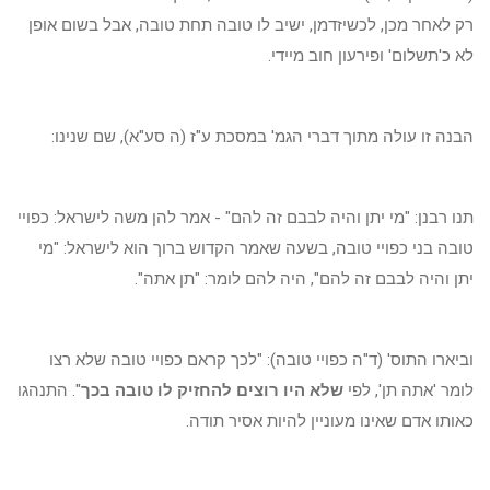
רק לאחר מכן, לכשיזדמן, ישיב לו טובה תחת טובה, אבל בשום אופן
לא כ'תשלום' ופירעון חוב מיידי.
הבנה זו עולה מתוך דברי הגמ' במסכת ע"ז (ה סע"א), שם שנינו:
תנו רבנן: "מי יתן והיה לבבם זה להם" - אמר להן משה לישראל: כפויי
טובה בני כפויי טובה, בשעה שאמר הקדוש ברוך הוא לישראל: "מי
יתן והיה לבבם זה להם", היה להם לומר: "תן אתה".
וביארו התוס' (ד"ה כפויי טובה): "לכך קראם כפויי טובה שלא רצו
לומר 'אתה תן', לפי
שלא היו רוצים
להחזיק לו טובה בכך
". התנהגו
כאותו אדם שאינו מעוניין להיות אסיר תודה.