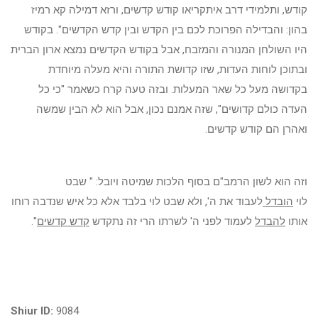
קודש, ותלמידי דרב איתקריאו קודש קדשים, ורזא דמילה קא רמיז
בהון: והבדילה הפרוכת לכם בין הקדש ובין קדש הקדשים". בקודש
היו השולחן המנורה והמזבח, אבל בקודש הקדשים נמצא ארון הברית
ובתוכן לוחות העדות, שזו קדושת התורה והיא מעלה מיוחדת
בקדושה מעל כל שאר המעלות. ובזה טעה קרח כשאמר "כי כל
העדה כולם קדושים", שזה אמנם נכון, אבל הוא לא הבין שמשה
ואהרן הם קודש קדשים.
וזה הוא לשון הרמב"ם בסוף הלכות שמיטה ויובל: " שבט
לוי
הובדל
לעבוד את ה', ולא שבט לוי בלבד אלא כל איש שנדבה רוחו
אותו
להבדל
לעמוד לפני ה' לשרתו הרי זה נתקדש
קדש קדשים
".
Shiur ID:
9084