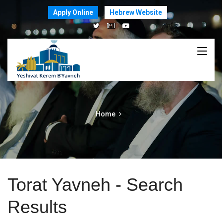
Apply Online
Hebrew Website
Home
Torat Yavneh - Search
Results