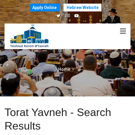
Apply Online
Hebrew Website
Home
Torat Yavneh - Search
Results