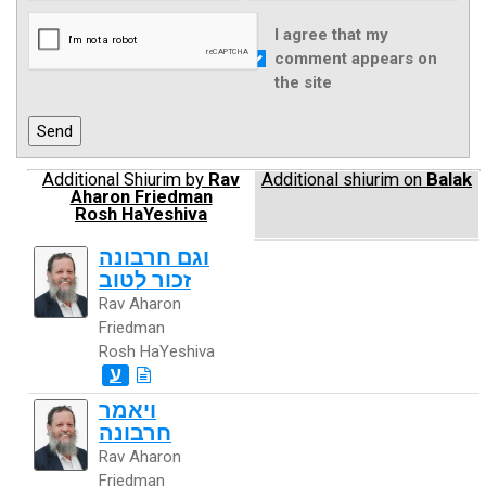
I agree that my
comment appears on
the site
Additional Shiurim by
Rav
Additional shiurim on
Balak
Aharon Friedman
Rosh HaYeshiva
וגם חרבונה
זכור לטוב
Rav Aharon
Friedman
Rosh HaYeshiva
ע
ויאמר
חרבונה
Rav Aharon
Friedman