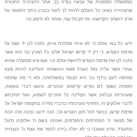
הממשלה הממונית של עכשיו בגדה בך, אחר ההצהרה החגיגית
שהצהירה באזני כל העולם להיות לך לעזר בבניין ביתך הלאומי על
ארץ ירושתך הקדושה- אל תבהל עמי, ואחור לא תיסוג וכו'.
ידעו כל באי עולם כי לא איזה ממלכת גויים, נתנה לנו יד ושם על
אדמת הקודש, כי רק יד קדוש ישראל אלקי כל הארץ וכו' היא אשר
נתנה לנו את אדמת הקודש לירושת עולם וכו'. ואם איזו ממשלה שהיא
,אחרי אשר עליה נפל הגורל מאת ההשגחה העליונה להיות מעוז
ומחסה לעם נרדף וכו' היא תבגוד במשלחתה, ולא די מה שתחת
חסותה נשפך דם נקיים קדושים וטהורים, ונעשו דברי טומאה,
שערוריות ונבלות, אשר תצלינה כל אוזניים לשמוע, ועוד תתכחש
לדברי אלוקים חי, ותחרף מערכותיו בדברי כפירה בתקומת ישראל על
אדמת קדשו, בניגוד לכל חזון הקודש וכו', הנה ידענו נכונה מהו הכח
של מנאצי ה' המחרפים והמגדפים, ואנחנו בשם ה' אלוקינו נדגול
ונתעודד, ונדע נאמנה כי לא יעלה בידה להפר את עצת ה' הנצחית