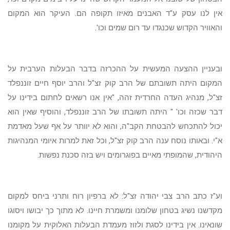
אין לנו עסק ע"ד האבנים מאיזו תקופה הם. העיקר הוא המקום
והאוויר הקדוש שכנגדו עד רום שמים וכו'.
ובעניין ההצעה המעשית על ההכרזה בדבר הבעלות הערבית על
המקום היתה תשובתם של הרב קוק זצ"ל והרב יוסף חיים זוננפלד
זצ"ל, מנהיג העדה החרדית זהה, "אין אנו רשאים לחתום בידינו על
דבר שכזה וכו' " היתה תשובתו של הרב זוננפלד, והוסיף שאין הוא
יכול להתכחש להבטחת הקב"ה, והוא לא יוותר על אף שעל מאדמת
א"י. ובאותו נוסח ענה הרב קוק זצ"ל, וכל זאת למרות איומי המנהיגות
היהודית, שהמופתי מאיים בפוגרומים ויש בזה סכנת נפשות.
וע"ז כתב הרב צבי יהודה זצ"ל: לא ברפיון רוח ותרני ביחס למקום
מקדשנו נשיג בטחון שלומנו ומשמרת חיינו. לא מתוך כך יבושו ויסוגו
שונאינו. אין בידינו לסגת ולזוז מעמדת הבעלות האלוקית על מקומנו