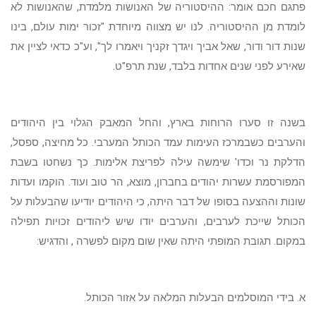
פתגם חכם אומר: ההיסטוריה של האנושות מלמדת, שהאנושות לא
לומדת מן ההיסטוריה. לנו יש מצווה מיוחדת "זכור ימות עולם, בינו
שנות דור ודור, שאל אביך ויגדך זקניך ויאמרו לך", וע"כ כדאי לציין את
שאירע לפני שנים אחדות בלבד, שנת תרפ"ט.
בשנה זו סערו הרוחות בארץ, והחל המאבק הגלוי בין היהודים
והערבים כשבמרכז העימות עמד הכותל המערבי. כל מחיצה, ספסל,
הדלקת נר וכדו' שימשה עילה לפריצת אלימות. כך נשחטו בשבת
המפורסמת עשרות יהודים בחברון, מוצא, הר טוב ועוד. הוקמו ועדות
שונות וההצעה בסופו של דבר היתה, כי היהודים יודיעו שהבעלות על
הכותל שייכת לערבים, והערבים יודו שיש ליהודים זכויות תפילה
במקום. תגובת המופתי היתה שאין שום מקום לפשרה , והדגיש:
א. בידי המוסלמים הבעלות המלאה על אזור הכותל.