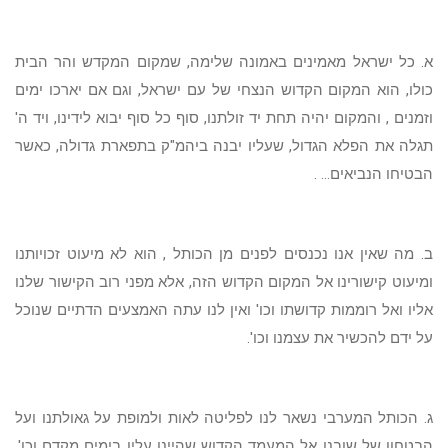
א. כל ישראל מאמינים באמונה שלימה, שמקום המקדש והר הבית
כולו, הוא המקום הקדוש הנצחי של עם ישראל, וגם אם יארכו ימים
וזמנים , והמקום יהיה תחת יד זולתנו, סוף כל סוף יבוא לידינו, ויד ה'
תגלה את הפלא הגדול, שעליו יבנה ביהמ"ק בתפארת גדולה, כאשר
הבטיחו הנביאים... .
ב. מה שאין אנו נכנסים לפנים מן הכותל , הוא לא מיעוט זכויותנו
ומיעוט קישורינו אל המקום הקדוש הזה, אלא מפני רוב הקישור שלנו
אליו ואל רוממות קדושתו וכו' ואין לנו עתה האמצעים הדתיים שנוכל
על ידם להכשיר את עצמנו וכו'.
ג. הכותל המערבי נשאר לנו לפליטה לאות ולמופת על גאולתנו ועל
הבטחון של שובנו אל המעמד הקדוש שהיינו עליו בימים מקדם וכו',