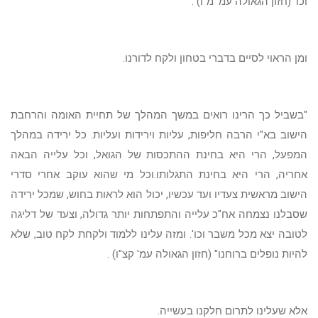
וכו' (חזון הגאולה עמ' מ"ו) .
ומן הראוי לסיים בדברי בטחון ולקח לדורנו.
"בשביל כך הרינו רואים במשך המהלך של תחיית האומה והרחבת
הישוב בא"י הרבה חליפות, עליות וירידות ועליות. כל ירידה במהלך
המפעל, הרי היא בחינת ההתכסות של הגואל, וכל עלייה הבאה
אחריה, הרי היא בחינת התגלותו.וכל מי שהוא עוקב אחרי סדרי
הישוב מראשית צעדיו ועד עכשיו, יכול הוא לראות בחוש, שמכל ירידה
שסבלנו נצמחה אח"כ עלייה והתפתחות יותר גדולה, וצעד של דליגה
לטובה יצא מכל משבר וכו'. ומזה עלינו ללמוד ולקחת לקח טוב, שלא
להיות נופלים ברוחנו" (חזון הגאולה עמ' קצ"ו) .
אלא שעלינו לתרום חלקנו בעשייה.