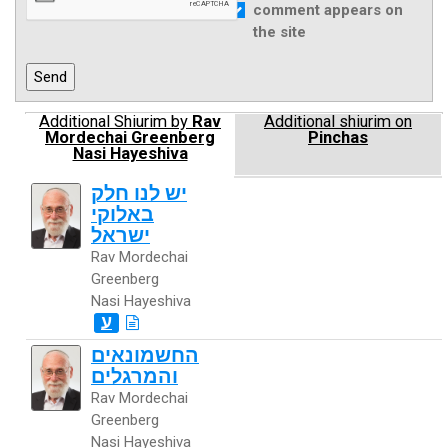
comment appears on
the site
Additional Shiurim by
Rav
Additional shiurim on
Mordechai Greenberg
Pinchas
Nasi Hayeshiva
יש לנו חלק
באלוקי
ישראל
Rav Mordechai
Greenberg
Nasi Hayeshiva
ע
החשמונאים
והמרגלים
Rav Mordechai
Greenberg
Nasi Hayeshiva