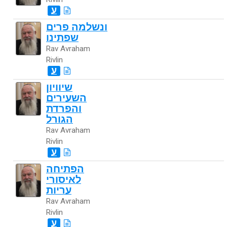
ע
ונשלמה פרים
שפתינו
Rav Avraham
Rivlin
ע
שיוויון
השעירים
והפרדת
הגורל
Rav Avraham
Rivlin
ע
הפתיחה
לאיסורי
עריות
Rav Avraham
Rivlin
ע