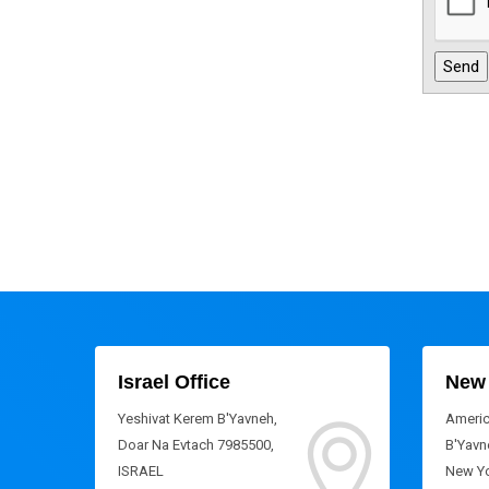
Israel Office
New 
Yeshivat Kerem B'Yavneh,
Americ
Doar Na Evtach 7985500,
B'Yavne
ISRAEL
New Yo