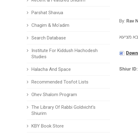
Recent & Featured Shiurim
Parshat Shavua
By:
Rav N
Chagim & Mo'adim
א מציעא
Search Database
Institute For Kiddush Hachodesh
Downl
Studies
Shiur ID:
Halacha And Space
Recommended Tosfot Lists
Ohev Shalom Program
The Library Of Rabbi Goldvicht's
Shiurim
KBY Book Store