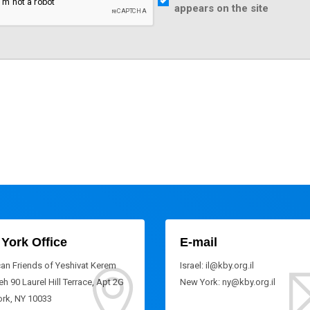
appears on the site
York Office
E-mail
an Friends of Yeshivat Kerem
Israel: il@kby.org.il
h 90 Laurel Hill Terrace, Apt 2G
New York: ny@kby.org.il
rk, NY 10033