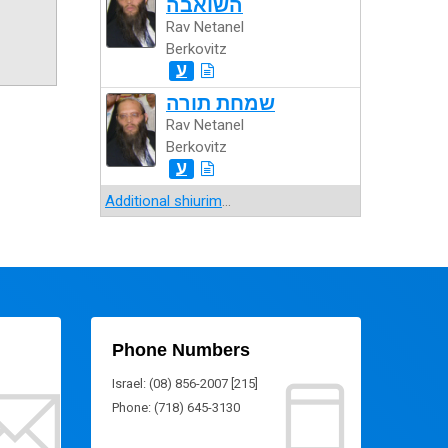
השואבה
Rav Netanel
Berkovitz
ע
שמחת תורה
Rav Netanel
Berkovitz
ע
Additional shiurim
...
Phone Numbers
Israel: (08) 856-2007 [215]
Phone: (718) 645-3130