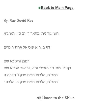
Back to Main Page
By:
Rav Dovid Kav
השיעור ניתן בתאריך י"ב סיון תשע"א
דף ב: הוא ינוס אל אחת הערים
רמבן וריטבא שם
דף יא: מח' ר"י הגלילי ור"ע, וביאור הגר"א שם
רמב"ם, הלכות רוצח פרק ו' הלכה ה'
רמב"ם, הלכות רוצח פרק ה' הלכה י'
Listen to the Shiur