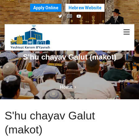
Apply Online
Hebrew Website
S'hu chayav Galut (makot)
Home
S'hu chayav Galut
(makot)