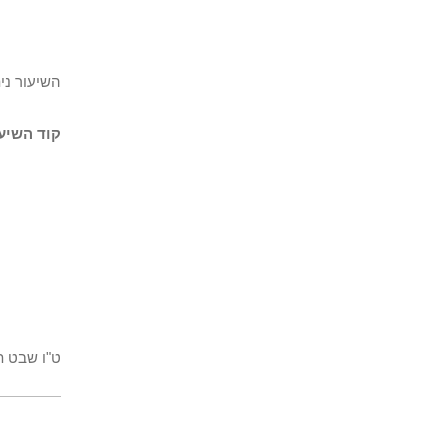
השיעור ני
קוד השיעו
ט"ו שבט ת