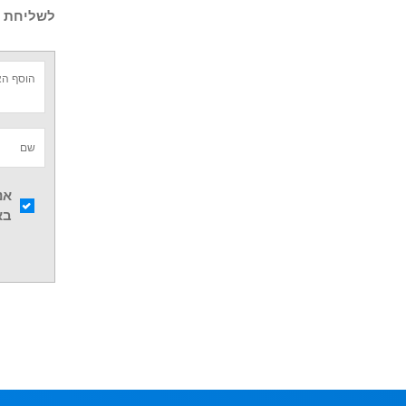
לשליחת ש
אנ
בא