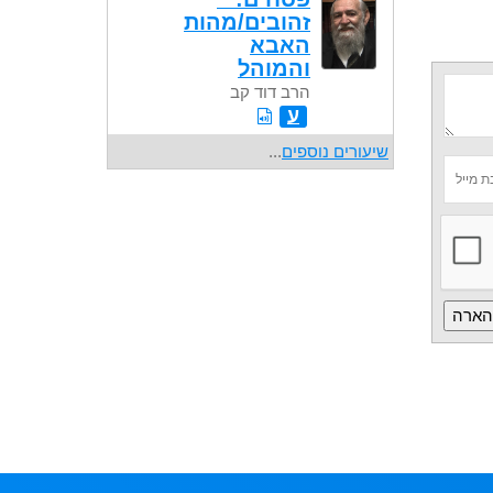
זהובים/מהות
האבא
והמוהל
הרב דוד קב
ע
שיעורים נוספים
...