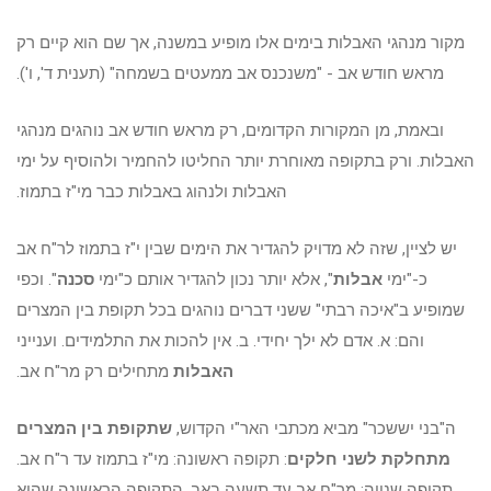
מקור מנהגי האבלות בימים אלו מופיע במשנה, אך שם הוא קיים רק
מראש חודש אב - "משנכנס אב ממעטים בשמחה" (תענית ד', ו').
ובאמת, מן המקורות הקדומים, רק מראש חודש אב נוהגים מנהגי
האבלות. ורק בתקופה מאוחרת יותר החליטו להחמיר ולהוסיף על ימי
האבלות ולנהוג באבלות כבר מי"ז בתמוז.
יש לציין, שזה לא מדויק להגדיר את הימים שבין י"ז בתמוז לר"ח אב
כ-"ימי
אבלות
", אלא יותר נכון להגדיר אותם כ"ימי
סכנה
". וכפי
שמופיע ב"איכה רבתי" ששני דברים נוהגים בכל תקופת בין המצרים
והם: א. אדם לא ילך יחידי. ב. אין להכות את התלמידים. וענייני
האבלות
מתחילים רק מר"ח אב.
ה"בני יששכר" מביא מכתבי האר"י הקדוש,
שתקופת בין המצרים
מתחלקת לשני חלקים
: תקופה ראשונה: מי"ז בתמוז עד ר"ח אב.
תקופה שנייה: מר"ח אב עד תשעה באב. התקופה הראשונה שהיא