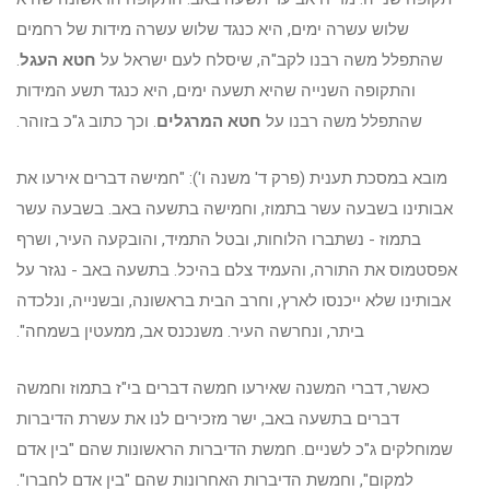
שלוש עשרה ימים, היא כנגד שלוש עשרה מידות של רחמים
שהתפלל משה רבנו לקב"ה, שיסלח לעם ישראל על
חטא העגל
.
והתקופה השנייה שהיא תשעה ימים, היא כנגד תשע המידות
שהתפלל משה רבנו על
חטא המרגלים
. וכך כתוב ג"כ בזוהר.
מובא במסכת תענית (פרק ד' משנה ו'): "חמישה דברים אירעו את
אבותינו בשבעה עשר בתמוז, וחמישה בתשעה באב. בשבעה עשר
בתמוז - נשתברו הלוחות, ובטל התמיד, והובקעה העיר, ושרף
אפסטמוס את התורה, והעמיד צלם בהיכל. בתשעה באב - נגזר על
אבותינו שלא ייכנסו לארץ, וחרב הבית בראשונה, ובשנייה, ונלכדה
ביתר, ונחרשה העיר. משנכנס אב, ממעטין בשמחה".
כאשר, דברי המשנה שאירעו חמשה דברים בי"ז בתמוז וחמשה
דברים בתשעה באב, ישר מזכירים לנו את עשרת הדיברות
שמוחלקים ג"כ לשניים. חמשת הדיברות הראשונות שהם "בין אדם
למקום", וחמשת הדיברות האחרונות שהם "בין אדם לחברו".