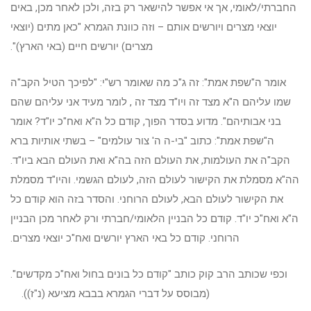
החברתי/לאומי, אך אי אפשר להישאר רק בזה, ולכן לאחר מכן, באים
יוצאי מצרים ויורשים אותם – וזה כוונת הגמרא "כאן מתים (יוצאי
מצרים) יורשים חיים (באי הארץ)".
אומר ה"שפת אמת": זה ג"כ מה שאומר רש"י: "לפיכך הטיל הקב"ה
שמו עליהם ה"א מצד זה ויו"ד מצד זה , לומר מעיד אני עליהם שהם
בני אבותיהם". מדוע בסדר הפוך, קודם כל ה"א ואח"כ יו"ד? אומר
ה"שפת אמת": כתוב "בי-ה ה' צור עולמים" – בשתי אותיות ברא
הקב"ה את העולמות, את העולם הזה בה"א ואת העולם הבא ביו"ד.
הה"א מסמלת את הקישור לעולם הזה, לעולם הגשמי. והיו"ד מסמלת
את הקישור לעולם הבא, לעולם הרוחני. והסדר בזה הוא קודם כל
ה"א ואח"כ יו"ד. קודם כל הבניין הלאומי/חברתי ורק לאחר מכן הבניין
הרוחני. קודם כל באי הארץ יורשים ואח"כ יוצאי מצרים.
וכפי שכותב הרב קוק כותב "קודם כל בונים בחול ואח"כ מקדשים".
(מבוסס על דברי הגמרא בבבא מציעא (נ"ז)).