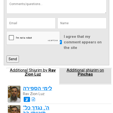
I agree that my
comment appears on
the site
Additional Shiurim by
Rav
Additional shiurim on
Zion Luz
Pinchas
לימי הספירה
Rav Zion Luz
ע
''ה', נגדך כל