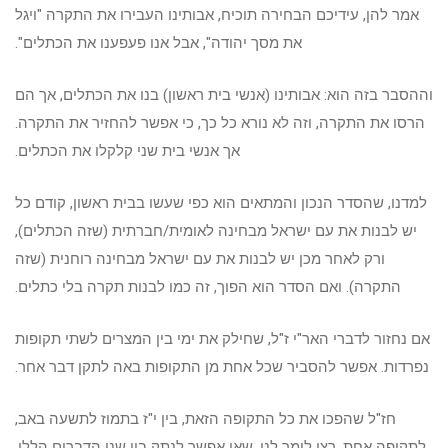
אמר להן, עידיכם הבחירה תוכיח, אבותינו העבירו את התקרה "ויגל
את מסך יהודה", אבל אנו פעפענו את הכתלים".
וההסבר בזה הוא: אבותינו (אנשי בית ראשון) בנו את הכתלים, אך הם
הרסו את התקרה, וזה לא נורא כל כך, כי אפשר להחזיר את התקרה.
אך אנשי בית שני קלקלו את הכתלים.
למדנו, שהסדר הנכון והמתאים הוא כפי שעשו בבית ראשון, קודם כל
יש לבנות את עם ישראל מבחינה לאומית/חברתית (שזה הכתלים),
ורק לאחר מכן יש לבנות את עם ישראל מבחינה רוחנית (שזה
התקרה). ואם הסדר הוא הפוך, זה כמו לבנות תקרה בלי כתלים.
אם נחזור לדברי האר"י ז"ל, שחילק את ימי בין המצרים לשתי תקופות
נפרדות. אפשר להסביר שכל אחת מן התקופות באה לתקן דבר אחר.
חז"ל שהפכו את כל התקופה הזאת, בין י"ז בתמוז לתשעה באב,
לתקופה אחת, רצו לומר לנו, שאי אפשר לנתק בין שני הדברים הללו,