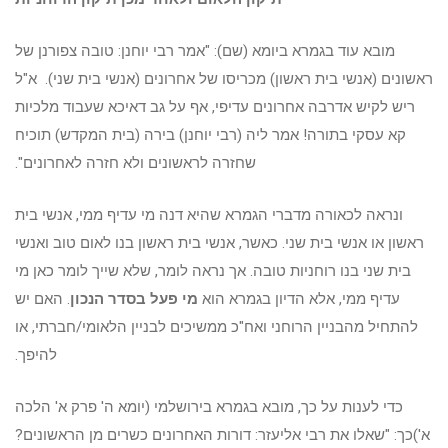
מובא עוד בגמרא ביומא (שם): "אמר רבי יוחנן: טובה צפורנן של
ראשונים (אנשי בית ראשון) מכריסו של אחרונים (אנשי בית שני). א"ל
ריש לקיש אדרבה אחרונים עדיפי, אף על גב דאיכא שעבוד מלכיות
קא עסקי בתורה! אמר ליה (רבי יוחנן) בירה (בית המקדש) תוכיח
שחזרה לראשונים ולא חזרה לאחרונים".
ונראה לכאורה מדברי הגמרא שהיא דנה מי עדיף ממי, אנשי בית
ראשון או אנשי בית שני. כאשר, אנשי בית ראשון בנו לאום טוב ואנשי
בית שני בנו רוחניות טובה. אך נראה לומר, שלא שייך לומר כאן מי
עדיף ממי, אלא הדיון בגמרא הוא
מי פעל בסדר הנכון
. האם יש
להתחיל מהבניין הרוחני ואח"כ ממשיכים לבניין הלאומי/חברתי, או
להיפך.
כדי לענות על כך, מובא בגמרא בירושלמי (יומא ה' פרק א' הלכה
א')כך: "שאלו את רבי אליעזר: דורות האחרונים כשרים מן הראשונים?