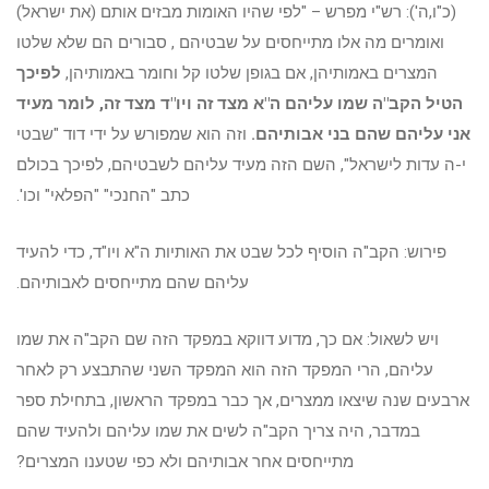
(כ"ו,ה'): רש"י מפרש – "לפי שהיו האומות מבזים אותם (את ישראל)
ואומרים מה אלו מתייחסים על שבטיהם , סבורים הם שלא שלטו
המצרים באמותיהן, אם בגופן שלטו קל וחומר באמותיהן,
לפיכך
הטיל הקב"ה שמו עליהם ה"א מצד זה ויו"ד מצד זה, לומר מעיד
אני עליהם שהם בני אבותיהם.
וזה הוא שמפורש על ידי דוד "שבטי
י-ה עדות לישראל", השם הזה מעיד עליהם לשבטיהם, לפיכך בכולם
כתב "החנכי" "הפלאי" וכו'.
פירוש: הקב"ה הוסיף לכל שבט את האותיות ה"א ויו"ד, כדי להעיד
עליהם שהם מתייחסים לאבותיהם.
ויש לשאול: אם כך, מדוע דווקא במפקד הזה שם הקב"ה את שמו
עליהם, הרי המפקד הזה הוא המפקד השני שהתבצע רק לאחר
ארבעים שנה שיצאו ממצרים, אך כבר במפקד הראשון, בתחילת ספר
במדבר, היה צריך הקב"ה לשים את שמו עליהם ולהעיד שהם
מתייחסים אחר אבותיהם ולא כפי שטענו המצרים?