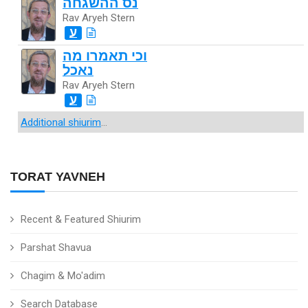
נס ההשגחה
Rav Aryeh Stern
ע
וכי תאמרו מה
נאכל
Rav Aryeh Stern
ע
Additional shiurim
...
TORAT YAVNEH
Recent & Featured Shiurim
Parshat Shavua
Chagim & Mo'adim
Search Database