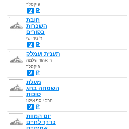
פיקסלר
ע
חובת
השכרות
בפורים
ר' ניר ישי
ע
תענית ועמלק
ר' אהוד שלמה
פיקסלר
ע
מעלת
השמחה בחג
סוכות
הרב יוסף אילוז
ע
יום המוות
כדרך לחיים
אמיתיים