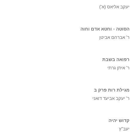
יעקב אליאס (א')
הסוטה - וחטא אדם וחוה
ר' אברהם אביטן
רפואה בשבת
ר' איתן גרתי
מגילת רות פרק ב
ר' יעקב אביעד דואני
קדוש יהיה
יעב"ץ