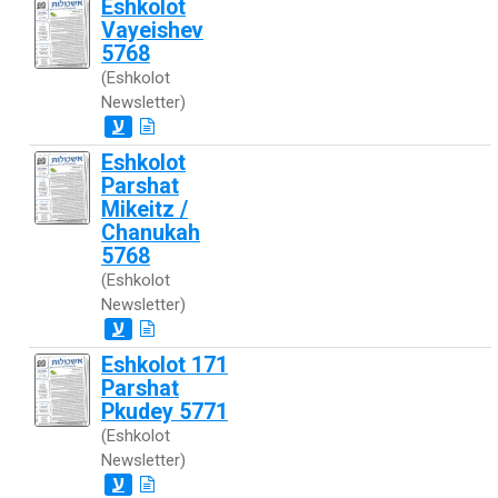
Eshkolot
Vayeishev
5768
(Eshkolot
Newsletter)
ע
Eshkolot
Parshat
Mikeitz /
Chanukah
5768
(Eshkolot
Newsletter)
ע
Eshkolot 171
Parshat
Pkudey 5771
(Eshkolot
Newsletter)
ע