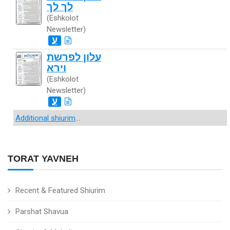
לך לך
(Eshkolot
Newsletter)
ע
עלון לפרשת
וירא
(Eshkolot
Newsletter)
ע
Additional shiurim
...
TORAT YAVNEH
Recent & Featured Shiurim
Parshat Shavua