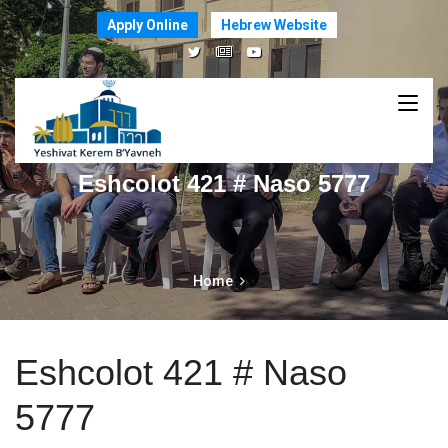
Apply Online
Hebrew Website
Eshcolot 421 # Naso 5777
Home
Eshcolot 421 # Naso
5777