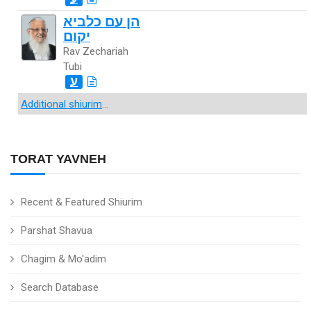
הן עם כלביא
יקום
Rav Zechariah
Tubi
ע
Additional shiurim
...
TORAT YAVNEH
Recent & Featured Shiurim
Parshat Shavua
Chagim & Mo'adim
Search Database