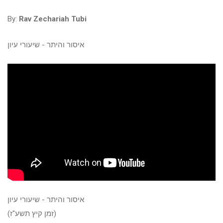
By:
Rav Zechariah Tubi
איסור והיתר - שיעורי עיון
איסור והיתר - שיעורי עיון
(זמן קיץ תשע"ז)