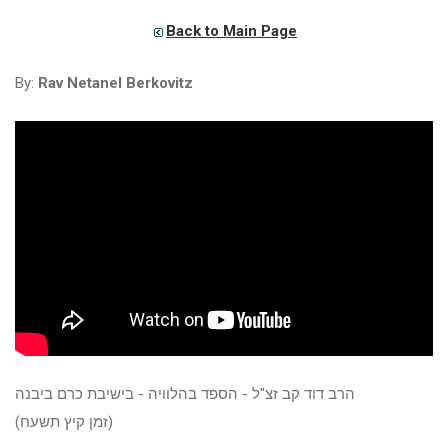
Back to Main Page
By:
Rav Netanel Berkovitz
הרב דוד קב זצ"ל - הספד בהלוויה - בישיבת כרם ביבנה
(זמן קיץ תשעח)