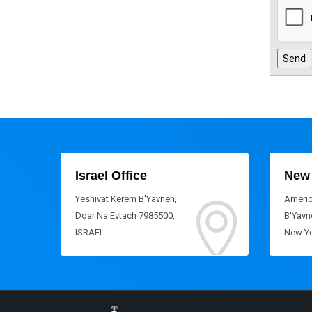
Israel Office
New 
Yeshivat Kerem B'Yavneh,
Americ
Doar Na Evtach 7985500,
B'Yavne
ISRAEL
New Yo