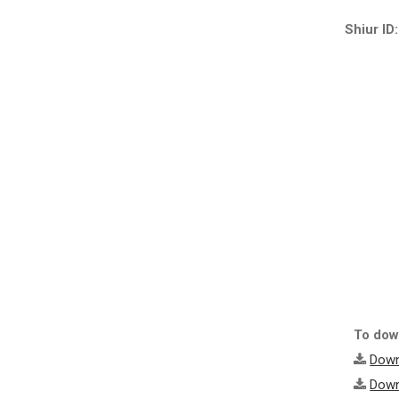
Shiur ID:
To down
Down
Down