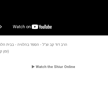
הרב דוד קב זצ"ל - הספד בהלוויה - בבית הלוו
(זמן קיץ תשעח)
Watch the Shiur Online