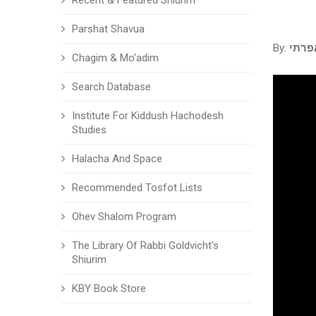
Recent & Featured Shiurim
Parshat Shavua
By:
פרתי
Chagim & Mo'adim
Search Database
Institute For Kiddush Hachodesh
Studies
Halacha And Space
Recommended Tosfot Lists
Ohev Shalom Program
The Library Of Rabbi Goldvicht's
Shiurim
KBY Book Store