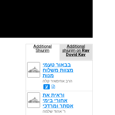
Additional
Additional
Shiurim
shiurim on
Rav
Dovid Kav
בבאור טעמי
מצוות משלוח
מנות
הרב אחימאיר קלה
ע
וראית את
אחורי בימי
אסתר ומרדכי
ר' אהוד שלמה