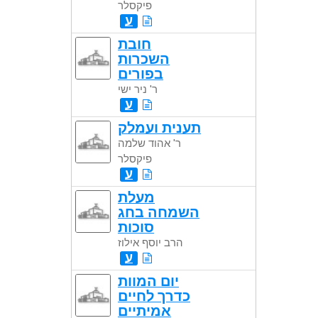
פיקסלר
ע
חובת
השכרות
בפורים
ר' ניר ישי
ע
תענית ועמלק
ר' אהוד שלמה
פיקסלר
ע
מעלת
השמחה בחג
סוכות
הרב יוסף אילוז
ע
יום המוות
כדרך לחיים
אמיתיים