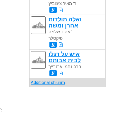
ר' מאיר ציצוביץ
ע
ואלה תולדות
אהרן ומשה
ר' אהוד שלמה
פיקסלר
ע
איש על דגלו
לבית אבותם
הרב נחמן ארנרייך
ע
Additional shiurim
...
":