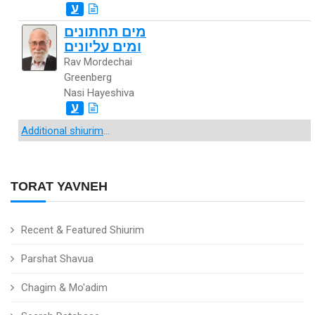
ע
מים תחתונים
ומים עליונים
Rav Mordechai
Greenberg
Nasi Hayeshiva
ע
Additional shiurim
...
TORAT YAVNEH
Recent & Featured Shiurim
Parshat Shavua
Chagim & Mo'adim